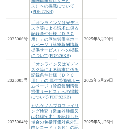
報酬情報提供サービ
ス）への掲載について
(PDF:77KB)
「オンライン又は光ディ
スク等による請求に係る
記録条件仕様（ＤＰＣ
2025006号
2025年8月29日
用）」の厚生労働省ホー
ムページ（診療報酬情報
提供サービス）への掲載
について(PDF:76KB)
「オンライン又は光ディ
スク等による請求に係る
記録条件仕様（ＤＰＣ
2025005号
2025年5月29日
用）」の 厚生労働省ホー
ムページ（診療報酬情報
提供サービス）への掲載
について(PDF:82KB)
がんゲノムプロファイリ
ング検査（造血器腫瘍又
は類縁疾患）を記録した
2025004号
2025年5月26日
場合の包括評価対象外理
由レコード（ＧＲ）の記