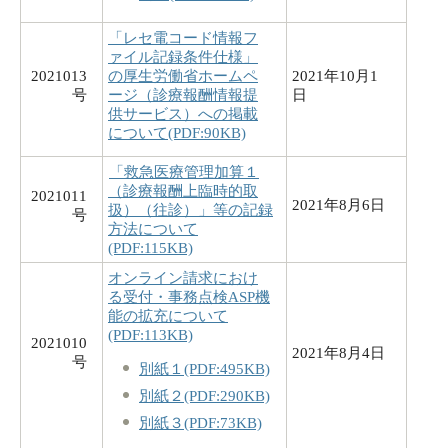
「レセ電コード情報フ
ァイル記録条件仕様」
2021013
の厚生労働省ホームペ
2021年10月1
号
ージ（診療報酬情報提
日
供サービス）への掲載
について(PDF:90KB)
「救急医療管理加算１
（診療報酬上臨時的取
2021011
2021年8月6日
扱）（往診）」等の記録
号
方法について
(PDF:115KB)
オンライン請求におけ
る受付・事務点検ASP機
能の拡充について
(PDF:113KB)
2021010
2021年8月4日
号
別紙１(PDF:495KB)
別紙２(PDF:290KB)
別紙３(PDF:73KB)