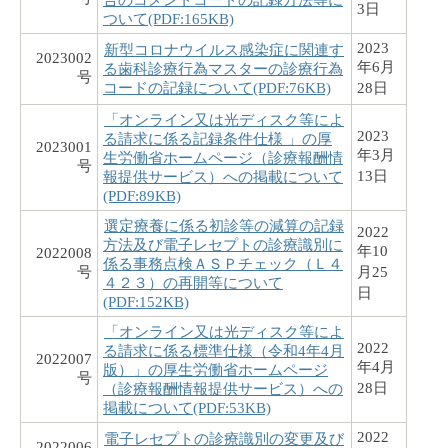
3日
ついて(PDF:165KB)
2023
新型コロナウイルス感染症に関連す
2023002
年6月
る歯科診療行為マスターの診療行為
号
コードの記録について(PDF:76KB)
28日
「オンライン又は光ディスク等によ
2023
る請求に係る記録条件仕様 」の厚
2023001
年3月
生労働省ホームページ（診療報酬情
号
13日
報提供サービス）への掲載について
(PDF:89KB)
選定療養に係る初診等の減算の記録
2022
方法及び電子レセプトの診療識別に
年10
2022008
係る事務点検ＡＳＰチェック（Ｌ４
号
月25
４２３）の再開等について
日
(PDF:152KB)
「オンライン又は光ディスク等によ
2022
る請求に係る標準仕様（令和4年4月
2022007
年4月
版）」の厚生労働省ホームページ
号
28日
（診療報酬情報提供サービス）への
掲載について(PDF:53KB)
2022
電子レセプトの診療識別の変更及び
2022006