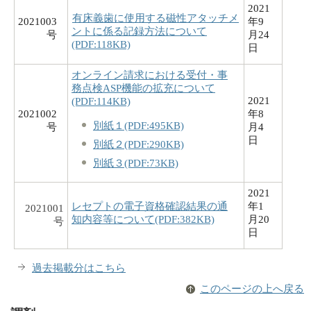
2021
有床義歯に使用する磁性アタッチメ
2021003
年9
ントに係る記録方法について
号
月24
(PDF:118KB)
日
オンライン請求における受付・事
務点検ASP機能の拡充について
2021
(PDF:114KB)
2021002
年8
別紙１(PDF:495KB)
号
月4
日
別紙２(PDF:290KB)
別紙３(PDF:73KB)
2021
レセプトの電子資格確認結果の通
年1
2021001
知内容等について(PDF:382KB)
月20
号
日
過去掲載分はこちら
このページの上へ戻る