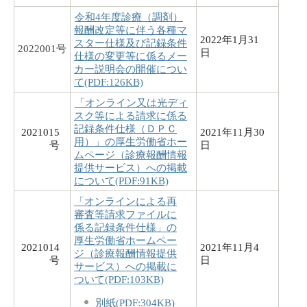
令和4年度診療（調剤）
報酬改定等に伴う各種マ
2022年1月31
スター仕様及び記録条件
2022001号
日
仕様の変更等に係るメー
カー説明会の開催につい
て(PDF:126KB)
「オンライン又は光ディ
スク等による請求に係る
記録条件仕様（ＤＰＣ
2021015
2021年11月30
用）」の厚生労働省ホー
号
日
ムページ（診療報酬情報
提供サービス）への掲載
について(PDF:91KB)
「オンラインによる再
審査等請求ファイルに
係る記録条件仕様」の
厚生労働省ホームペー
2021014
2021年11月4
ジ（診療報酬情報提供
号
日
サービス）への掲載に
ついて(PDF:103KB)
別紙(PDF:304KB)