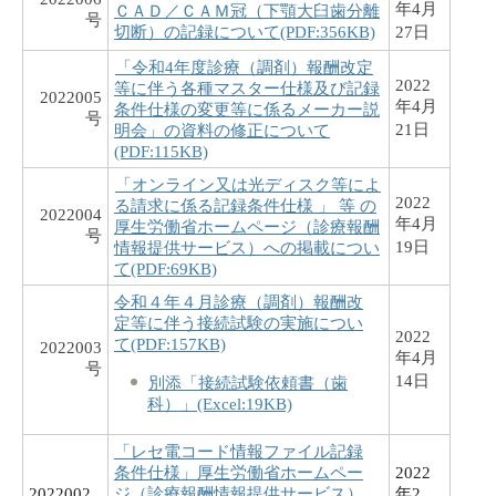
年4月
ＣＡＤ／ＣＡＭ冠（下顎大臼歯分離
号
切断）の記録について(PDF:356KB)
27日
「令和4年度診療（調剤）報酬改定
2022
等に伴う各種マスター仕様及び記録
2022005
年4月
条件仕様の変更等に係るメーカー説
号
21日
明会」の資料の修正について
(PDF:115KB)
「オンライン又は光ディスク等によ
2022
る請求に係る記録条件仕様 」 等 の
2022004
年4月
厚生労働省ホームページ（診療報酬
号
19日
情報提供サービス）への掲載につい
て(PDF:69KB)
令和４年４月診療（調剤）報酬改
定等に伴う接続試験の実施につい
2022
て(PDF:157KB)
2022003
年4月
号
14日
別添「接続試験依頼書（歯
科）」(Excel:19KB)
「レセ電コード情報ファイル記録
条件仕様」厚生労働省ホームペー
2022
2022002
ジ（診療報酬情報提供サービス）
年2