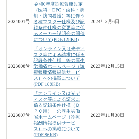
令和6年度診療報酬改定
（医科・DPC・歯科・調
剤・訪問看護）等に伴う
2024001号
2024年2月6日
各種マスター仕様及び記
録条件仕様の変更等に係
るメーカー説明会の開催
について(PDF:128KB)
「オンライン又は光ディ
スク等による請求に係る
記録条件仕様」等の厚生
2023008号
2023年12月15日
労働省ホームページ（診
療報酬情報提供サービ
ス）への掲載について
(PDF:188KB)
「オンライン又は光デ
ィスク等による請求に
係る記録条件仕様（Ｄ
ＰＣ用）」の厚生労働
2023007号
2023年11月30日
省ホームページ（診療
報酬情報提供サービ
ス）への掲載について
(PDF:86KB)