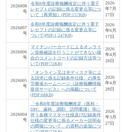
2026
令和8年度診療報酬改定に伴う電子
2026008
年7月
レセプトの記録に係る変更点等につ
号
いて（再周知）(PDF:157KB)
27日
令和8年度診療報酬改定に伴う電子
2026
2026007
レセプトの記録に係る変更点等に
年6月
号
ついて(PDF:1,247KB)
17日
マイナンバーカードによるオンライ
2026
2026006
ン資格確認を行うことができない場
年4月
号
合のコメントコードの記録方法等つ
28日
いて(PDF:72KB)
「オンライン又は光ディスク等によ
2026
る請求に係る記録条件仕様」の厚生
2026005
年4月
労働省ホームページ（診療報酬情報
号
28日
提供サービス）への掲載について
(PDF:68KB)
「令和8年度診療報酬改定（医科・
DPC、歯科、調剤、訪問看護）等に
2026
2026004
伴う各種マスター仕様及び記録条件
年3月
号
仕様の変更等に係るメーカー説明会
27日
の開催について」の資料の追加につ
いて(PDF:72KB)