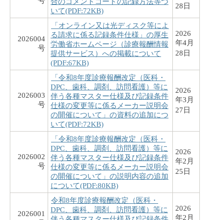
号
合のコメントコードの記録方法等つ
28日
いて(PDF:72KB)
「オンライン又は光ディスク等によ
2026
る請求に係る記録条件仕様」の厚生
2026004
年4月
労働省ホームページ（診療報酬情報
号
28日
提供サービス）への掲載について
(PDF:67KB)
「令和8年度診療報酬改定（医科・
DPC、歯科、調剤、訪問看護）等に
2026
2026003
伴う各種マスター仕様及び記録条件
年3月
号
仕様の変更等に係るメーカー説明会
27日
の開催について」の資料の追加につ
いて(PDF:72KB)
「令和8年度診療報酬改定（医科・
DPC、歯科、調剤、訪問看護）等に
2026
2026002
伴う各種マスター仕様及び記録条件
年2月
号
仕様の変更等に係るメーカー説明会
25日
の開催について」の説明内容の追加
について(PDF:80KB)
令和8年度診療報酬改定（医科・
2026
DPC、歯科、調剤、訪問看護）等に
2026001
年2月
伴う各種マスター仕様及び記録条件