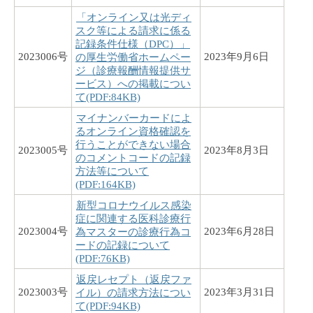
「オンライン又は光ディ
スク等による請求に係る
記録条件仕様（DPC）」
2023006号
2023年9月6日
の厚生労働省ホームペー
ジ（診療報酬情報提供サ
ービス）への掲載につい
て(PDF:84KB)
マイナンバーカードによ
るオンライン資格確認を
行うことができない場合
2023005号
2023年8月3日
のコメントコードの記録
方法等について
(PDF:164KB)
新型コロナウイルス感染
症に関連する医科診療行
2023004号
2023年6月28日
為マスターの診療行為コ
ードの記録について
(PDF:76KB)
返戻レセプト（返戻ファ
2023003号
2023年3月31日
イル）の請求方法につい
て(PDF:94KB)