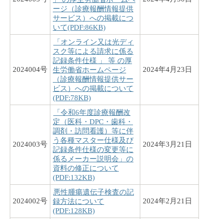
ージ（診療報酬情報提供
サービス）への掲載につ
いて(PDF:86KB)
「オンライン又は光ディ
スク等による請求に係る
記録条件仕様 」 等 の厚
2024004号
2024年4月23日
生労働省ホームページ
（診療報酬情報提供サー
ビス）への掲載について
(PDF:78KB)
「令和6年度診療報酬改
定（医科・DPC・歯科・
調剤・訪問看護）等に伴
う各種マスター仕様及び
2024003号
2024年3月21日
記録条件仕様の変更等に
係るメーカー説明会」の
資料の修正について
(PDF:132KB)
悪性腫瘍遺伝子検査の記
2024002号
2024年2月21日
録方法について
(PDF:128KB)