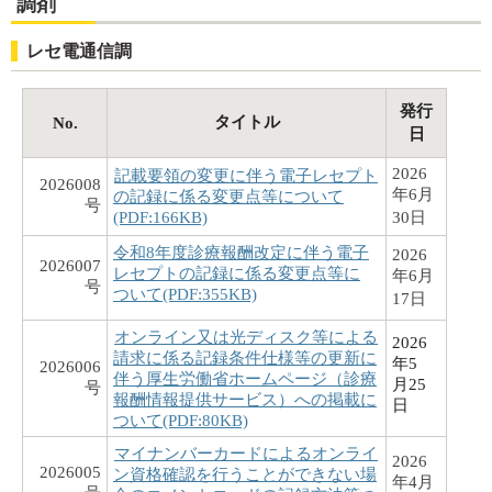
調剤
レセ電通信調
発行
タイトル
No.
日
2026
記載要領の変更に伴う電子レセプト
2026008
年6月
の記録に係る変更点等について
号
(PDF:166KB)
30日
令和8年度診療報酬改定に伴う電子
2026
2026007
レセプトの記録に係る変更点等に
年6月
号
ついて(PDF:355KB)
17日
オンライン又は光ディスク等による
2026
請求に係る記録条件仕様等の更新に
年5
2026006
伴う厚生労働省ホームページ（診療
月25
号
報酬情報提供サービス）への掲載に
日
ついて(PDF:80KB)
マイナンバーカードによるオンライ
2026
2026005
ン資格確認を行うことができない場
年4月