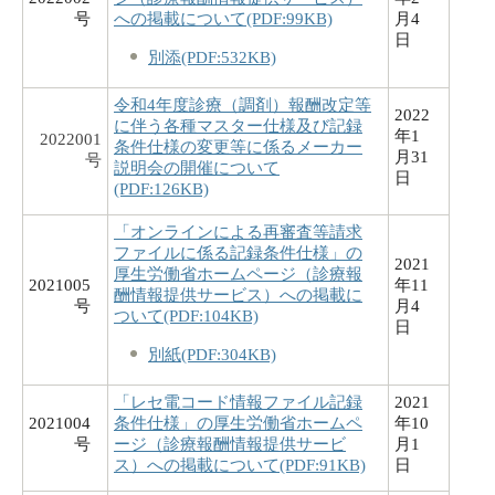
号
への掲載について(PDF:99KB)
月4
日
別添(PDF:532KB)
令和4年度診療（調剤）報酬改定等
2022
に伴う各種マスター仕様及び記録
年1
2022001
条件仕様の変更等に係るメーカー
月31
号
説明会の開催について
日
(PDF:126KB)
「オンラインによる再審査等請求
ファイルに係る記録条件仕様」の
2021
厚生労働省ホームページ（診療報
2021005
年11
酬情報提供サービス）への掲載に
号
月4
ついて(PDF:104KB)
日
別紙(PDF:304KB)
「レセ電コード情報ファイル記録
2021
2021004
条件仕様」の厚生労働省ホームペ
年10
号
ージ（診療報酬情報提供サービ
月1
ス）への掲載について(PDF:91KB)
日