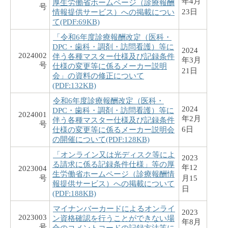
年4月
厚生労働省ホームページ（診療報酬
号
23日
情報提供サービス）への掲載につい
て(PDF:69KB)
「令和6年度診療報酬改定（医科・
DPC・歯科・調剤・訪問看護）等に
2024
2024002
伴う各種マスター仕様及び記録条件
年3月
号
仕様の変更等に係るメーカー説明
21日
会」の資料の修正について
(PDF:132KB)
令和6年度診療報酬改定（医科・
2024
DPC・歯科・調剤・訪問看護）等に
2024001
年2月
伴う各種マスター仕様及び記録条件
号
6日
仕様の変更等に係るメーカー説明会
の開催について(PDF:128KB)
「オンライン又は光ディスク等によ
2023
る請求に係る記録条件仕様」等の厚
年12
2023004
生労働省ホームページ（診療報酬情
号
月15
報提供サービス）への掲載について
日
(PDF:188KB)
マイナンバーカードによるオンライ
2023
2023003
ン資格確認を行うことができない場
年8月
号
合のコメントコードの記録方法等に