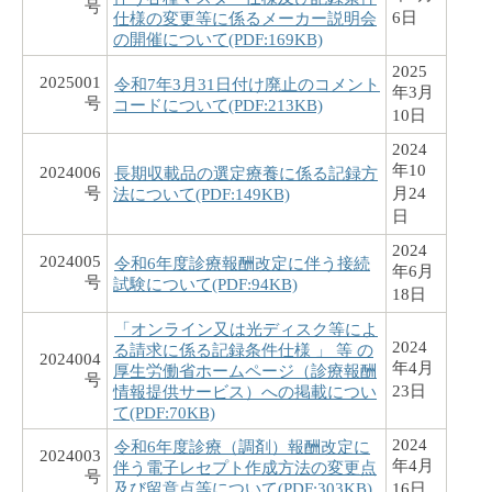
号
6日
仕様の変更等に係るメーカー説明会
の開催について(PDF:169KB)
2025
2025001
令和7年3月31日付け廃止のコメント
年3月
号
コードについて(PDF:213KB)
10日
2024
年10
2024006
長期収載品の選定療養に係る記録方
号
月24
法について(PDF:149KB)
日
2024
2024005
令和6年度診療報酬改定に伴う接続
年6月
号
試験について(PDF:94KB)
18日
「オンライン又は光ディスク等によ
2024
る請求に係る記録条件仕様 」 等 の
2024004
年4月
厚生労働省ホームページ（診療報酬
号
23日
情報提供サービス）への掲載につい
て(PDF:70KB)
2024
令和6年度診療（調剤）報酬改定に
2024003
年4月
伴う電子レセプト作成方法の変更点
号
及び留意点等について(PDF:303KB)
16日