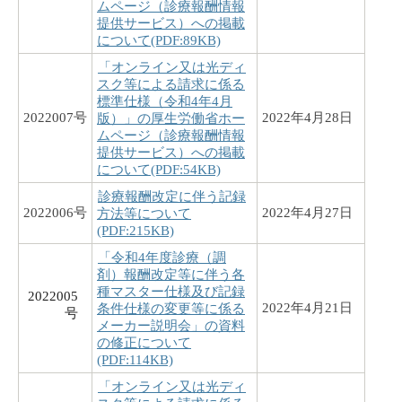
ムページ（診療報酬情報
提供サービス）への掲載
について(PDF:89KB)
「オンライン又は光ディ
スク等による請求に係る
標準仕様（令和4年4月
2022007号
2022年4月28日
版）」の厚生労働省ホー
ムページ（診療報酬情報
提供サービス）への掲載
について(PDF:54KB)
診療報酬改定に伴う記録
2022006号
2022年4月27日
方法等について
(PDF:215KB)
「令和4年度診療（調
剤）報酬改定等に伴う各
種マスター仕様及び記録
2022005
2022年4月21日
条件仕様の変更等に係る
号
メーカー説明会」の資料
の修正について
(PDF:114KB)
「オンライン又は光ディ