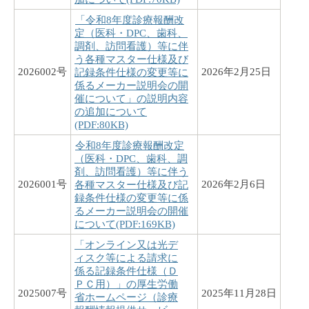
「令和8年度診療報酬改
定（医科・DPC、歯科、
調剤、訪問看護）等に伴
う各種マスター仕様及び
2026002号
2026年2月25日
記録条件仕様の変更等に
係るメーカー説明会の開
催について」の説明内容
の追加について
(PDF:80KB)
令和8年度診療報酬改定
（医科・DPC、歯科、調
剤、訪問看護）等に伴う
2026001号
2026年2月6日
各種マスター仕様及び記
録条件仕様の変更等に係
るメーカー説明会の開催
について(PDF:169KB)
「オンライン又は光デ
ィスク等による請求に
係る記録条件仕様（Ｄ
ＰＣ用）」の厚生労働
2025007号
2025年11月28日
省ホームページ（診療