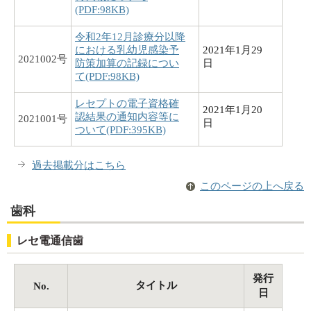
(PDF:98KB)
令和2年12月診療分以降
における乳幼児感染予
2021年1月29
2021002号
防策加算の記録につい
日
て(PDF:98KB)
レセプトの電子資格確
2021年1月20
認結果の通知内容等に
2021001号
日
ついて(PDF:395KB)
過去掲載分はこちら
このページの上へ戻る
歯科
レセ電通信歯
発行
タイトル
No.
日