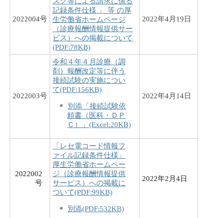
スク等による請求に係る
記録条件仕様 」 等 の厚
2022004号
2022年4月19日
生労働省ホームページ
（診療報酬情報提供サー
ビス）への掲載について
(PDF:78KB)
令和４年４月診療（調
剤）報酬改定等に伴う
接続試験の実施につい
て(PDF:156KB)
2022003号
2022年4月14日
別添「接続試験依
頼書（医科・ＤＰ
Ｃ）」(Excel:20KB)
「レセ電コード情報フ
ァイル記録条件仕様」
厚生労働省ホームペー
2022002
ジ（診療報酬情報提供
2022年2月4日
号
サービス）への掲載に
ついて(PDF:99KB)
別添(PDF:532KB)