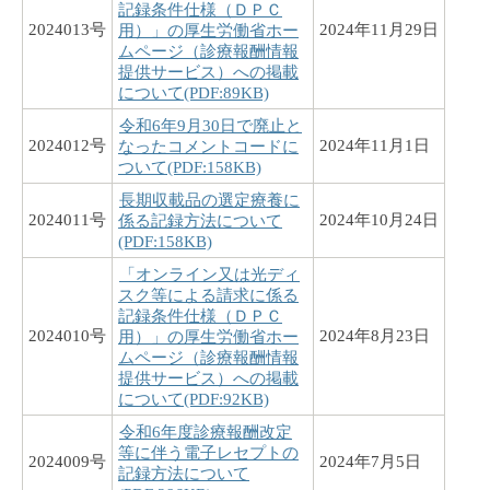
記録条件仕様（ＤＰＣ
2024013号
2024年11月29日
用）」の厚生労働省ホー
ムページ（診療報酬情報
提供サービス）への掲載
について(PDF:89KB)
令和6年9月30日で廃止と
2024012号
2024年11月1日
なったコメントコードに
ついて(PDF:158KB)
長期収載品の選定療養に
2024011号
2024年10月24日
係る記録方法について
(PDF:158KB)
「オンライン又は光ディ
スク等による請求に係る
記録条件仕様（ＤＰＣ
2024010号
2024年8月23日
用）」の厚生労働省ホー
ムページ（診療報酬情報
提供サービス）への掲載
について(PDF:92KB)
令和6年度診療報酬改定
等に伴う電子レセプトの
2024009号
2024年7月5日
記録方法について