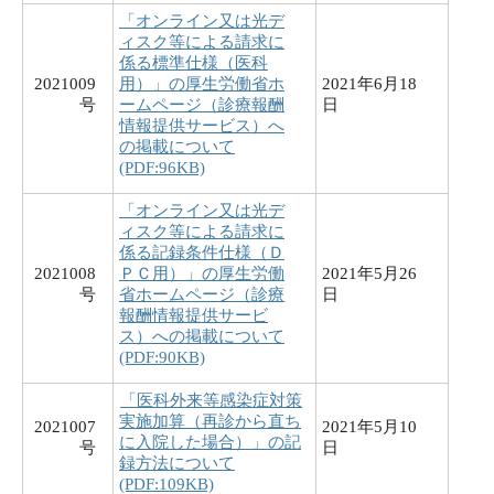
「オンライン又は光デ
ィスク等による請求に
係る標準仕様（医科
2021009
用）」の厚生労働省ホ
2021年6月18
号
ームページ（診療報酬
日
情報提供サービス）へ
の掲載について
(PDF:96KB)
「オンライン又は光デ
ィスク等による請求に
係る記録条件仕様（Ｄ
2021008
ＰＣ用）」の厚生労働
2021年5月26
号
省ホームページ（診療
日
報酬情報提供サービ
ス）への掲載について
(PDF:90KB)
「医科外来等感染症対策
実施加算（再診から直ち
2021007
2021年5月10
に入院した場合）」の記
号
日
録方法について
(PDF:109KB)