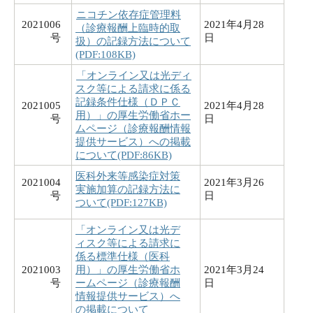
ニコチン依存症管理料
2021006
2021年4月28
（診療報酬上臨時的取
号
日
扱）の記録方法について
(PDF:108KB)
「オンライン又は光ディ
スク等による請求に係る
記録条件仕様（ＤＰＣ
2021005
2021年4月28
用）」の厚生労働省ホー
号
日
ムページ（診療報酬情報
提供サービス）への掲載
について(PDF:86KB)
医科外来等感染症対策
2021004
2021年3月26
実施加算の記録方法に
号
日
ついて(PDF:127KB)
「オンライン又は光デ
ィスク等による請求に
係る標準仕様（医科
2021003
用）」の厚生労働省ホ
2021年3月24
号
ームページ（診療報酬
日
情報提供サービス）へ
の掲載について