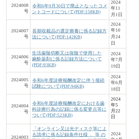
2024
2024008
令和6年9月30日で廃止となったコメ
年11
号
ントコードについて(PDF:158KB)
月1日
2024
年10
2024007
長期収載品の選定療養に係る記録方
号
月24
法について(PDF:142KB)
日
生活歯髄切断又は抜髄で使用した
2024
2024006
麻酔薬剤に係る記録方法について
年7月
号
(PDF:93KB)
19日
2024
2024005
令和6年度診療報酬改定に伴う接続
年6月
号
試験について(PDF:94KB)
18日
2024
令和6年度診療報酬改定における歯
年5
2024004
科診療行為の記録に係る変更点等に
月22
号
ついて(PDF:523KB)
日
「オンライン又は光ディスク等によ
2024
る請求に係る記録条件仕様 」 等 の
2024003