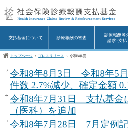
この
診療報酬等
支払基金について
診療報酬の審査
請求･支払
トップページ
プレスリリース
令和8年度
令和8年8月3日 令和8年
件数 2.7%減少、確定金額 0
令和8年7月31日 支払基
（医科）を追加
令和8年7月28日 7月定例