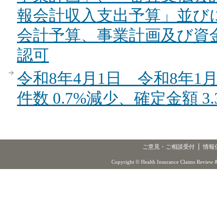
報会計収入支出予算」並び
会計予算、事業計画及び資
認可
令和8年4月1日 令和8年
件数 0.7%減少、確定金額 3
ご意見・ご相談受付
情報
Copyright © Health Insurance Claims Review &