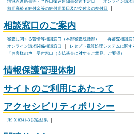
増減点連絡書等・当座口振込通知書発送予定日
オンライン請求
前期高齢者納付金等の納付期限日及び交付金の交付日
相談窓口のご案内
審査に関する苦情等相談窓口（本部審査統括部）
再審査相談窓
オンライン請求関係相談窓口
レセプト電算処理システムに関す
「お客様の声」受付窓口（支払基金に対するご意見、ご要望）
情報保護管理体制
サイトのご利用にあたって
アクセシビリティポリシー
JIS X 8341-3 試験結果