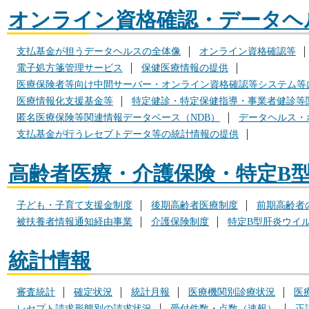
オンライン資格確認・データヘ
支払基金が担うデータヘルスの全体像
オンライン資格確認等
電子処方箋管理サービス
保健医療情報の提供
医療保険者等向け中間サーバー・オンライン資格確認等システム等
医療情報化支援基金等
特定健診・特定保健指導・事業者健診等
匿名医療保険等関連情報データベース（NDB）
データヘルス・
支払基金が行うレセプトデータ等の統計情報の提供
高齢者医療・介護保険・特定B
子ども・子育て支援金制度
後期高齢者医療制度
前期高齢者
被扶養者情報通知経由事業
介護保険制度
特定B型肝炎ウイ
統計情報
審査統計
確定状況
統計月報
医療機関別診療状況
医
レセプト請求形態別の請求状況
受付件数・点数（速報）
正