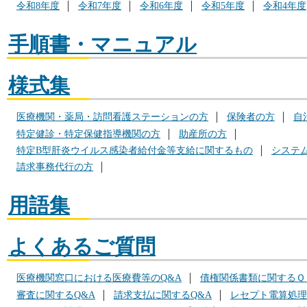
令和8年度
令和7年度
令和6年度
令和5年度
令和4年度
手順書・マニュアル
様式集
医療機関・薬局・訪問看護ステーションの方
保険者の方
自
特定健診・特定保健指導機関の方
助産所の方
特定B型肝炎ウイルス感染者給付金等支給に関するもの
システ
請求事務代行の方
用語集
よくあるご質問
医療機関窓口における医療費等のQ&A
債権関係書類に関するＱ
審査に関するQ&A
請求支払に関するQ&A
レセプト電算処理