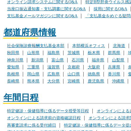
オンライン請求システムに関するQ&A
特定B型肝炎ウイルス感
当座口振込通知書・支払調書に関するQ&A
採用に関するQ&A
支払基金メールマガジンに関するQ&A
「支払基金をめぐる疑問
都道府県情報
社会保険診療報酬支払基金本部
本部横浜オフィス
北海道
秋田県
山形県
福島県
茨城県
栃木県
群馬県
神奈川県
新潟県
富山県
石川県
福井県
山梨県
愛知県
三重県
滋賀県
京都府
大阪府
兵庫県
島根県
岡山県
広島県
山口県
徳島県
香川県
長崎県
熊本県
大分県
宮崎県
鹿児島県
沖縄県
年間日程
特定健診・保健指導に係るデータ授受等日程
オンラインによる
オンラインによる請求前の資格確認日程
オンラインによる請求
再審査請求に係る受付締日
特定健診・保健指導に係るデータ提