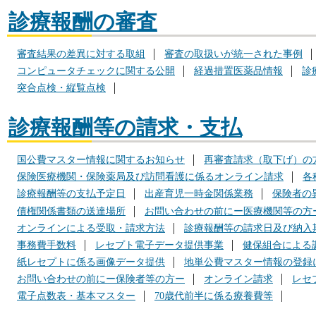
診療報酬の審査
審査結果の差異に対する取組
審査の取扱いが統一された事例
コンピュータチェックに関する公開
経過措置医薬品情報
診
突合点検・縦覧点検
診療報酬等の請求・支払
国公費マスター情報に関するお知らせ
再審査請求（取下げ）の
保険医療機関・保険薬局及び訪問看護に係るオンライン請求
各
診療報酬等の支払予定日
出産育児一時金関係業務
保険者の
債権関係書類の送達場所
お問い合わせの前にー医療機関等の方
オンラインによる受取・請求方法
診療報酬等の請求日及び納入
事務費手数料
レセプト電子データ提供事業
健保組合による
紙レセプトに係る画像データ提供
地単公費マスター情報の登録
お問い合わせの前にー保険者等の方ー
オンライン請求
レセ
電子点数表・基本マスター
70歳代前半に係る療養費等