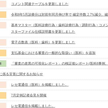
コメント関連テーブルを更新しました
令和8年5月診療分は対前年同月伸び率で 確定件数 2.7%減少、確定
ス
基本マスター（医科診療行為・歯科診療行為・調剤行為・コメ
スターファイル仕様説明書を更新しました
電子点数表（医科・歯科）を更新しました
支払基金における審査の一般的な取扱い（医科）を追加
ス
「審査の差異の可視化レポート」の検証後レポート(医科8事例、
者
震に係る災害に関するお知らせ
レセ電通信（医科）を掲載しました。
7月定例記者会見を開催
ス
レセ電通信を掲載しました。