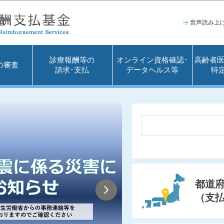
このページの本文へ移動
音声読み上
診療報酬等の
オンライン資格確認･
高齢者医
の審査
請求･支払
データヘルス等
特
都道
（支