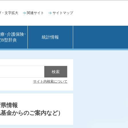
げ・文字拡大
関連サイト
サイトマップ
療･介護保険･
統計情報
定B型肝炎
サイト内検索について
府県情報
払基金からのご案内など）