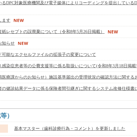
るDPC対象医療機関及び電子媒体によりコーディングを提出しているD
します
紙レセプトの誤廃棄について（令和8年5月26日掲載）
お知らせ
ド可能なエクセルファイルの拡張子の変更について
感染症患者等の公費支援等に係る取扱いについて(令和8年3月18日掲載
局医療課からのお知らせ）施設基準届出の受理状況の確認方法に関する
者の健診結果データに係る保険者間引継ぎに関するシステム改修仕様書
式等）
基本マスター（歯科診療行為・コメント）を更新しました