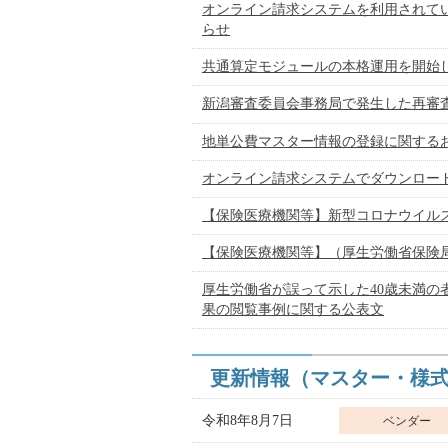
オンライン請求システムを利用されてい
らせ
共通算定モジュールの本格運用を開始
新潟審査委員会事務局で発生した再審査
地単公費マスター情報の登録に関する
オンライン請求システムでダウンロー
【保険医療機関等】新型コロナウイルス
【保険医療機関等】（厚生労働省保険
厚生労働省が誤って示した40歳未満の
果の閲覧事例に関する公表文
更新情報（マスター・様
令和8年8月7日
ベンダー