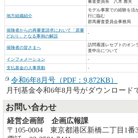
審査委員長 八木 雅夫
モデル事業での経験を活
地方組織紹介
行に臨む
群馬審査委員会事務局
保険者からの再審査請求において「原審
-
どおり」となる事例の解説
訪問看護レセプトのオン
保険者の皆さまへ
査申出について
インフォメーション
-
支払基金の人事異動
-
令和6年8月号（PDF：9,872KB）
月刊基金令和6年8月号がダウンロード
お問い合わせ
経営企画部 企画広報課
〒105-0004 東京都港区新橋二丁目1番