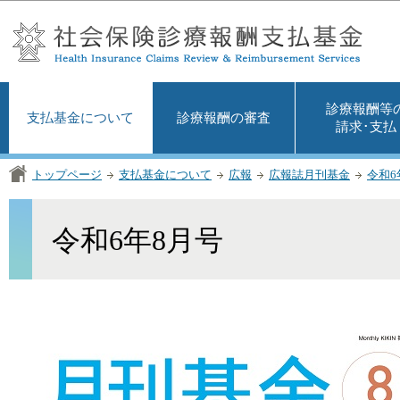
この
診療報酬等
支払基金について
診療報酬の審査
請求･支払
トップページ
支払基金について
広報
広報誌月刊基金
令和6
令和6年8月号