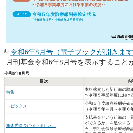
令和6年8月号（電子ブックが開きま
月刊基金令和6年8月号を表示すること
令和6年8月号
目次
内
本格稼働した新組織の取
特集
〜令和５事業年度におけ
令和５年度診療報酬等確
トピックス
（令和５年４月～令和６
支払基金という組織の一
ができるか」を追求する
審査委員長に伺いました。
石川県社会保険診療報酬