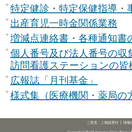
特定健診・特定保健指導・
出産育児一時金関係業務
増減点連絡書・各種通知書
個人番号及び法人番号の収
訪問看護ステーションの皆
広報誌「月刊基金」
様式集（医療機関・薬局の
ご意見・ご相談受付
情報
Copyright © Health Insurance Claims Review &