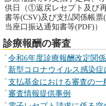
供日（①返戻レセプト及び
書等(CSV)及び支払関係帳票(
当座口振込通知書等(PDF)）
診療報酬の審査
令和6年度診療報酬改定関係
新型コロナウイルス感染症
支払基金における審査の一
審査情報提供事例
電子レセプト請求に係る突