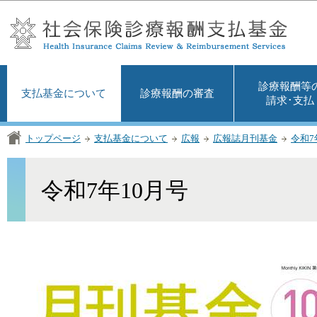
この
診療報酬等
支払基金について
診療報酬の審査
請求･支払
トップページ
支払基金について
広報
広報誌月刊基金
令和7
令和7年10月号