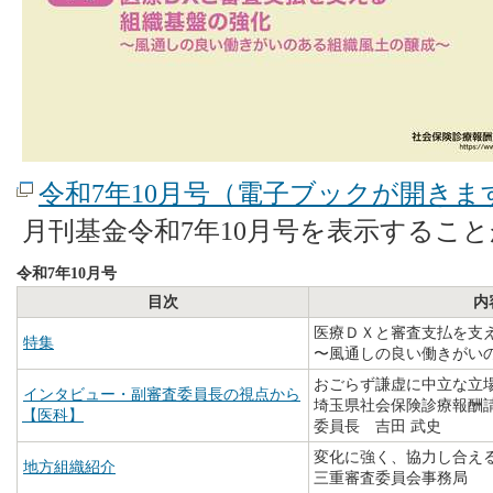
令和7年10月号（電子ブックが開きま
月刊基金令和7年10月号を表示するこ
令和7年10月号
目次
内
医療ＤＸと審査支払を支
特集
〜風通しの良い働きがい
おごらず謙虚に中立な立
インタビュー・副審査委員長の視点から
埼玉県社会保険診療報酬
【医科】
委員長 吉田 武史
変化に強く、協力し合え
地方組織紹介
三重審査委員会事務局