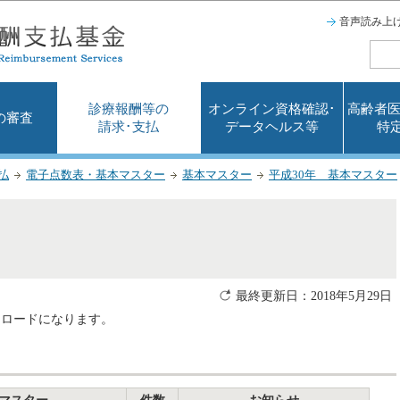
このページの本文へ移動
音声読み上
診療報酬等の
オンライン資格確認･
高齢者医
の審査
請求･支払
データヘルス等
特
払
電子点数表・基本マスター
基本マスター
平成30年 基本マスター
最終更新日：2018年5月29日
ンロードになります。