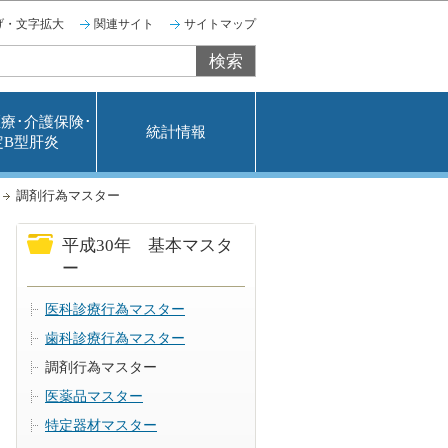
げ・文字拡大
関連サイト
サイトマップ
療･介護保険･
統計情報
定B型肝炎
調剤行為マスター
平成30年 基本マスタ
ー
医科診療行為マスター
歯科診療行為マスター
調剤行為マスター
医薬品マスター
特定器材マスター