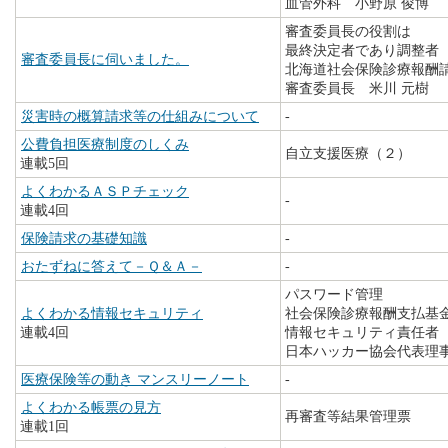
血管外科 小野原 俊博
審査委員長の役割は
最終決定者であり調整者
審査委員長に伺いました。
北海道社会保険診療報酬
審査委員長 米川 元樹
災害時の概算請求等の仕組みについて
-
公費負担医療制度のしくみ
自立支援医療（２）
連載5回
よくわかるＡＳＰチェック
-
連載4回
保険請求の基礎知識
-
おたずねに答えて－Ｑ＆Ａ－
-
パスワード管理
よくわかる情報セキュリティ
社会保険診療報酬支払基
連載4回
情報セキュリティ責任者
日本ハッカー協会代表理
医療保険等の動き マンスリーノート
-
よくわかる帳票の見方
再審査等結果管理票
連載1回