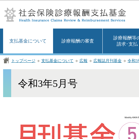
この
診療報酬等
支払基金について
診療報酬の審査
請求･支払
トップページ
支払基金について
広報
広報誌月刊基金
令和3
令和3年5月号