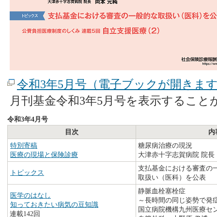
令和3年5月号（電子ブックが開きま
月刊基金令和3年5月号を表示すること
令和3年4月号
目次
内
特別寄稿
糖尿病治療の現況
医療の現場と保険診療
大津赤十字志賀病院 院長
支払基金における審査の
トピックス
取扱い（医科）を公表
静脈血栓塞栓症
医学のはなし
～長時間の同じ姿勢で発
知っておきたい病気の豆知識
国立病院機構九州医療セ
連載142回