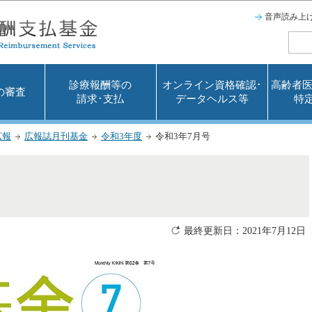
このページの本文へ移動
音声読み上
診療報酬等の
オンライン資格確認･
高齢者医
の審査
請求･支払
データヘルス等
特
広報
広報誌月刊基金
令和3年度
令和3年7月号
最終更新日：2021年7月12日