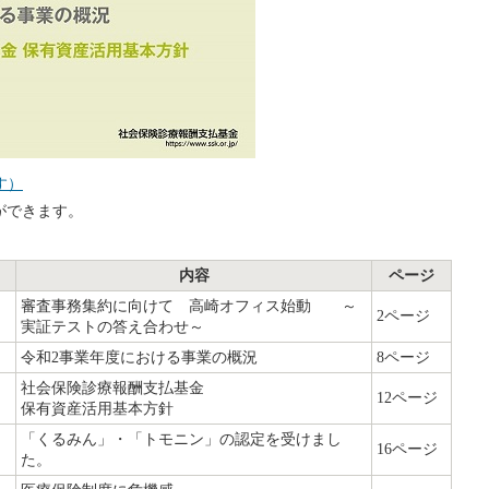
す）
ができます。
内容
ページ
審査事務集約に向けて 高崎オフィス始動 ～
2ページ
実証テストの答え合わせ～
令和2事業年度における事業の概況
8ページ
社会保険診療報酬支払基金
12ページ
保有資産活用基本方針
「くるみん」・「トモニン」の認定を受けまし
16ページ
た。