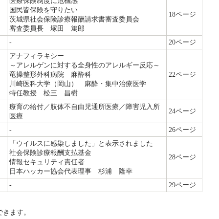
医療保険制度に危機感
国民皆保険を守りたい
18ページ
茨城県社会保険診療報酬請求書審査委員会
審査委員長 塚田 篤郎
-
20ページ
アナフィラキシー
～アレルゲンに対する全身性のアレルギー反応～
竜操整形外科病院 麻酔科
22ページ
川崎医科大学（岡山） 麻酔・集中治療医学
特任教授 松三 昌樹
療育の給付／肢体不自由児通所医療／障害児入所
24ページ
医療
-
26ページ
「ウイルスに感染しました」と表示されました
社会保険診療報酬支払基金
28ページ
情報セキュリティ責任者
日本ハッカー協会代表理事 杉浦 隆幸
-
29ページ
できます。