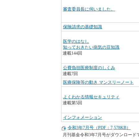
審査委員長に伺いました。
保険請求の基礎知識
医学のはなし
知っておきたい病気の豆知識
連載144回
公費負担医療制度のしくみ
連載7回
医療保険等の動き マンスリーノート
よくわかる情報セキュリティ
連載第5回
インフォメーション
令和3年7月号（PDF：7,578KB）
月刊基金令和3年7月号がダウンロード