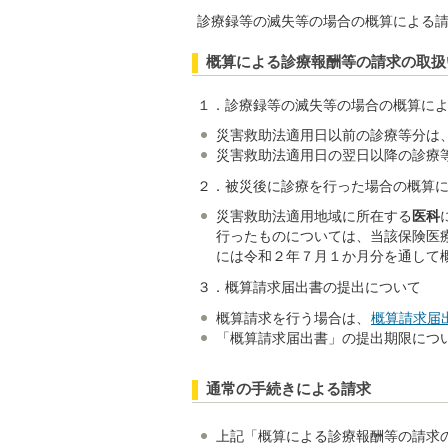
診療録等の滅失等の場合の概算による
概算による診療報酬等の請求の取扱
１．診療録等の滅失等の場合の概算に
災害救助法適用日以前の診療等分は
災害救助法適用日の翌日以降の診療
２．被災後に診療を行った場合の概算
災害救助法適用地域に所在する
医科
行ったものについては、当該保険医
には令和２年７月１か月分を通して
３．概算請求届出書の提出について
概算請求を行う場合は、
概算請求届出書
「概算請求届出書」の提出期限につ
通常の手続きによる請求
上記「概算による診療報酬等の請求