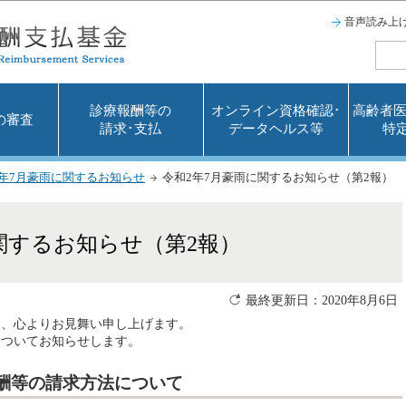
このページの本文へ移動
音声読み上
診療報酬等の
オンライン資格確認･
高齢者医
の審査
請求･支払
データヘルス等
特
2年7月豪雨に関するお知らせ
令和2年7月豪雨に関するお知らせ（第2報）
関するお知らせ（第2報）
最終更新日：2020年8月6日
は、心よりお見舞い申し上げます。
についてお知らせします。
酬等の請求方法について