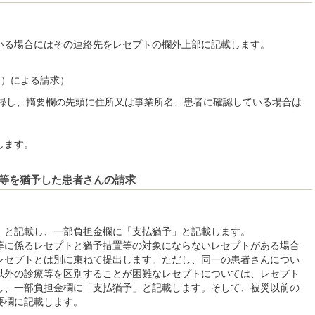
いる場合にはその連絡先をレセプトの欄外上部に記載します。
ン）による請求）
桁)を記録し、摘要欄の先頭に住所又は事業所名、患者に確認している場合は
録します。
等を猶予した患者さんの請求
」と記載し、一部負担金欄に「支払猶予」と記載します。
等に係るレセプトと猶予措置等の対象にならないレセプトがある場合
レセプトとは別に束ねて提出します。ただし、同一の患者さんについ
以外の診療等を区別することが困難なレセプトについては、レセプト
し、一部負担金欄に「支払猶予」と記載します。そして、被災以前の
要欄に記載します。