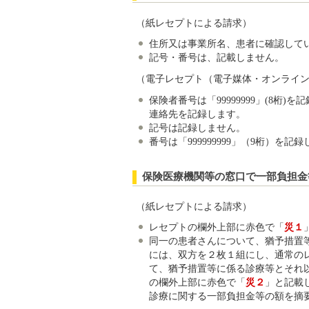
（紙レセプトによる請求）
住所又は事業所名、患者に確認して
記号・番号は、記載しません。
（電子レセプト（電子媒体・オンライ
保険者番号は「99999999」(8
連絡先を記録します。
記号は記録しません。
番号は「999999999」（9桁）を記
保険医療機関等の窓口で一部負担金
（紙レセプトによる請求）
レセプトの欄外上部に赤色で「
災１
同一の患者さんについて、猶予措置
には、双方を２枚１組にし、通常の
て、猶予措置等に係る診療等とそれ
の欄外上部に赤色で「
災２
」と記載
診療に関する一部負担金等の額を摘