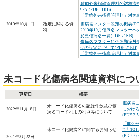
難病外来指導管理料の対象疾
いて(PDF:11KB)
「難病外来指導管理料」対象傷病
2010年10月1日
改定に関する資
傷病名マスター改定の概要(PDF:
料
2010年10月傷病名マスターへの
変更傷病名一覧(PDF:21KB)
傷病名マスターに係る難病外
グの設定について(PDF:21KB)
「難病外来指導管理料」対象傷病
未コード化傷病名関連資料につ
更新日
概要
傷病名
未コード化傷病名の記録件数及び傷
2022年11月18日
におけ
病名コード利用の利点等について
(PDF:2,
「000
未コード化傷病名に関するお知らせ
で記録
(PDF:77
2021年3月22日