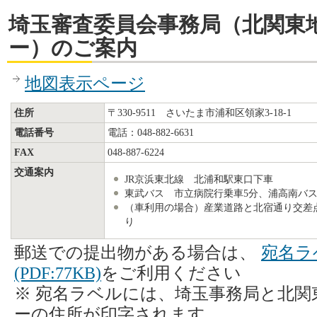
埼玉審査委員会事務局（北関東
ー）のご案内
地図表示ページ
住所
〒330-9511 さいたま市浦和区領家3-18-1
電話番号
電話：048-882-6631
FAX
048-887-6224
交通案内
JR京浜東北線 北浦和駅東口下車
東武バス 市立病院行乗車5分、浦高南バス
（車利用の場合）産業道路と北宿通り交差点
り
郵送での提出物がある場合は、
宛名ラ
(PDF:77KB)
をご利用ください
※ 宛名ラベルには、埼玉事務局と北関
ーの住所が印字されます