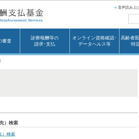
このページの本文へ移動
音声読み上
診療報酬等の
オンライン資格確認･
高齢者医
の審査
請求･支払
データヘルス等
特
県
先）検索
先）検索