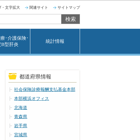
げ・文字拡大
関連サイト
サイトマップ
療･介護保険･
統計情報
定B型肝炎
都道府県情報
社会保険診療報酬支払基金本部
本部横浜オフィス
北海道
青森県
岩手県
宮城県