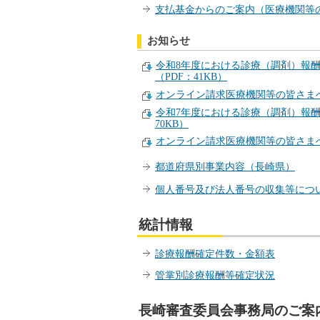
支払基金からのご案内（医療機関等
お知らせ
令和8年度における診療（調剤）報
（PDF：41KB）
オンライン請求医療機関等の皆さまへ
令和7年度における診療（調剤）報酬
70KB）
オンライン請求医療機関等の皆さまへ
都道府県別事業内容（長崎県）
個人番号及び法人番号の収集等につ
統計情報
診療報酬確定件数・金額表
管掌別診療報酬等確定状況
長崎審査委員会事務局のご案