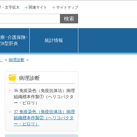
げ・文字拡大
関連サイト
サイトマップ
療･介護保険･
統計情報
定B型肝炎
）
病理診断
病理診断
36 免疫染色（免疫抗体法）病理
組織標本作製①（ヘリコバクタ
ー・ピロリ）
37 免疫染色（免疫抗体法）病理
組織標本作製②（ヘリコバクタ
ー・ピロリ）