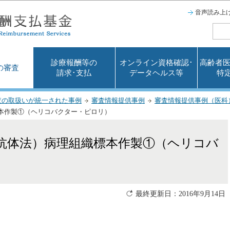
このページの本文へ移動
音声読み上
診療報酬等の
オンライン資格確認･
高齢者医
の審査
請求･支払
データヘルス等
特
査の取扱いが統一された事例
審査情報提供事例
審査情報提供事例（医科
標本作製①（ヘリコバクター・ピロリ）
疫抗体法）病理組織標本作製①（ヘリコバ
最終更新日：2016年9月14日