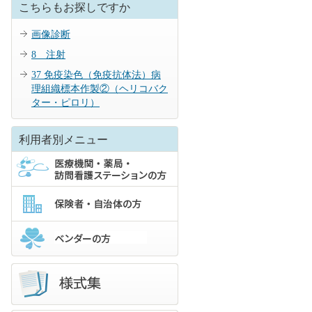
こちらもお探しですか
画像診断
8 注射
37 免疫染色（免疫抗体法）病
理組織標本作製②（ヘリコバク
ター・ピロリ）
利用者別メニュー