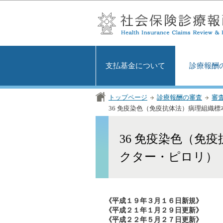
支払基金について
診療報酬
トップページ
診療報酬の審査
審
36 免疫染色（免疫抗体法）病理組織
36 免疫染色（免
クター・ピロリ）
《平成１９年３月１６日新規》
《平成２１年１月２９日更新》
《平成２２年５月２７日更新》