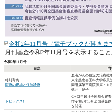
令和2年11月号（電子ブックが開きま
月刊基金令和2年11月号を表示するこ
令和2年11月号
目次
内
血液がんの最近の治療戦
特別寄稿
東京慈恵会医科大学客員
医療の現場と保険診療
同附属第三病院腫瘍・血
薄井 紀子
令和2年10月全国基金審
トピックス1
び令和2年10月全国基金
を開催