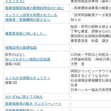
トピックス2
審査情報提供事例（歯科
医療保険関係者の事務効率化のために
～医療費助成事業の概要
オンライン請求を利用されている
「請求関係帳票データ変
保険者・実施機関の皆さまへ
知らせ
臨床・研究の経験を踏ま
丁寧な審査、調整を心が
審査委員長に伺いました。
愛知県社会保険診療報酬
審査委員長 鈴森 謙次
保険請求の基礎知識
-
医学のはなし
口内炎～予防法と対処法
知っておきたい病気の豆知識
大野歯科医院 （神奈川
連載136回
大野 晋
病院がコンピュータウイ
感染するとどうなるのか
よくわかる情報セキュリティ
社会保険診療報酬支払基
連載1回
任者
日本ハッカー協会代表理
おたずねに答えて-Q&A-
-
医療保険等の動き マンスリーノート
-
高額療養費制度のしくみ
-