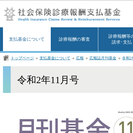
この
診療報酬等
支払基金について
診療報酬の審査
請求･支払
トップページ
支払基金について
広報
広報誌月刊基金
令和2
令和2年11月号