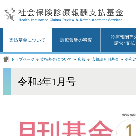
この
診療報酬等
支払基金について
診療報酬の審査
請求･支払
トップページ
支払基金について
広報
広報誌月刊基金
令和2
令和3年1月号