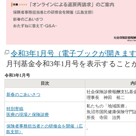
令和3年1月号（電子ブックが開きま
月刊基金令和3年1月号を表示すること
令和3年1月号
目次
内
社会保険診療報酬支払基
新春のごあいさつ
理事長 神田 裕二
私たちの「地域医療」
特別寄稿
魚沼市国民健康保険守門
医療の現場と保険診療
所長 寺田 治男
保険者事務担当者との研修会を開催（広
-
島支部）