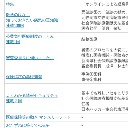
特集
「オンラインによる返戻
元健診医の「健診の勧め
医学のはなし
元静岡市立静岡病院市民
知っておきたい病気の豆知識
社会保険診療報酬支払基
連載138回
医療顧問 望月 敏弘
公費負担医療制度のしくみ
結核医療
連載1回
審査のプロセスを大切に
徹底し医療機関・保険者
審査委員長に伺いました。
新潟県社会保険診療報酬
審査委員長 成澤 林太
事例①医科
保険請求の基礎知識
事例②歯科
基本でも難しいセキュリ
よくわかる情報セキュリティ
社会保険診療報酬支払基
連載２回
任者
日本ハッカー協会代表理
医療保険等の動き マンスリーノート
-
おたずねに答えて-Q&A-
-