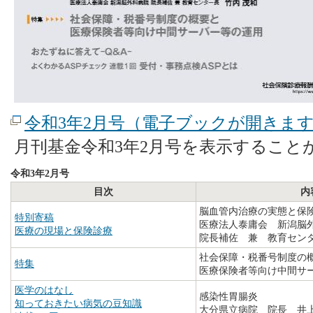
令和3年2月号（電子ブックが開きま
月刊基金令和3年2月号を表示すること
令和3年2月号
目次
内
脳血管内治療の実態と保
特別寄稿
医療法人泰庸会 新潟脳
医療の現場と保険診療
院長補佐 兼 教育セン
社会保障・税番号制度の
特集
医療保険者等向け中間サ
医学のはなし
感染性胃腸炎
知っておきたい病気の豆知識
大分県立病院 院長 井