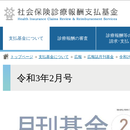
この
診療報酬等
支払基金について
診療報酬の審査
請求･支払
トップページ
支払基金について
広報
広報誌月刊基金
令和2
令和3年2月号