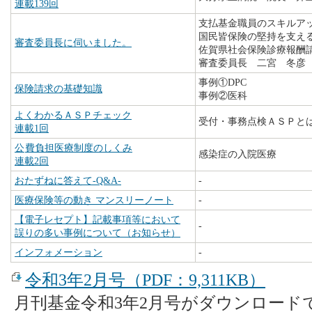
連載139回
支払基金職員のスキルア
国民皆保険の堅持を支え
審査委員長に伺いました。
佐賀県社会保険診療報酬
審査委員長 二宮 冬彦
事例①DPC
保険請求の基礎知識
事例②医科
よくわかるＡＳＰチェック
受付・事務点検ＡＳＰと
連載1回
公
費負担医療制度のしくみ
感染症の入院医療
連載2回
おたずねに答えて-Q&A-
-
医療保険等の動き マンスリーノート
-
【電子レセプト】記載事項等において
-
誤りの多い事例について（お知らせ）
インフォメーション
-
令和3年2月号（PDF：9,311KB）
月刊基金令和3年2月号がダウンロード