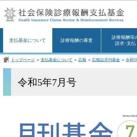
この
診療報酬等
支払基金について
診療報酬の審査
請求･支払
トップページ
支払基金について
広報
広報誌月刊基金
令和5
令和5年7月号