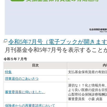
令和5年7月号（電子ブックが開きま
月刊基金令和5年7月号を表示すること
令和５年７月号
目次
内
特集
支払基金保有資産の有効
理事退任のごあいさつ
-
適切なＩＴ化と情報共有
より良い医療の提供を目
審査委員長に伺いました。
山梨県社会保険診療報酬
審査委員長 小森 貞嘉
保険者からの再審査請求において