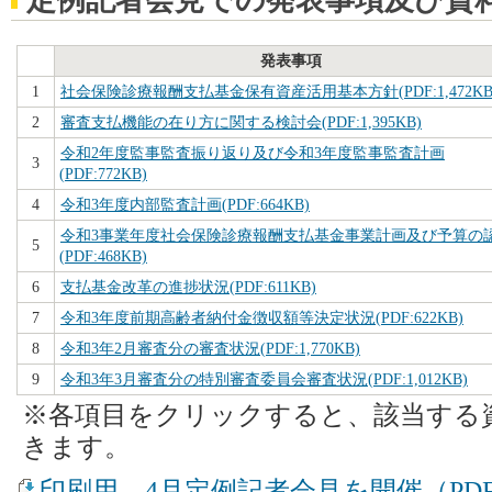
発表事項
1
社会保険診療報酬支払基金保有資産活用基本方針(PDF:1,472KB
2
審査支払機能の在り方に関する検討会(PDF:1,395KB)
令和2年度監事監査振り返り及び令和3年度監事監査計画
3
(PDF:772KB)
4
令和3年度内部監査計画(PDF:664KB)
令和3事業年度社会保険診療報酬支払基金事業計画及び予算の
5
(PDF:468KB)
6
支払基金改革の進捗状況(PDF:611KB)
7
令和3年度前期高齢者納付金徴収額等決定状況(PDF:622KB)
8
令和3年2月審査分の審査状況(PDF:1,770KB)
9
令和3年3月審査分の特別審査委員会審査状況(PDF:1,012KB)
※各項目をクリックすると、該当する
きます。
印刷用 4月定例記者会見を開催（PDF：