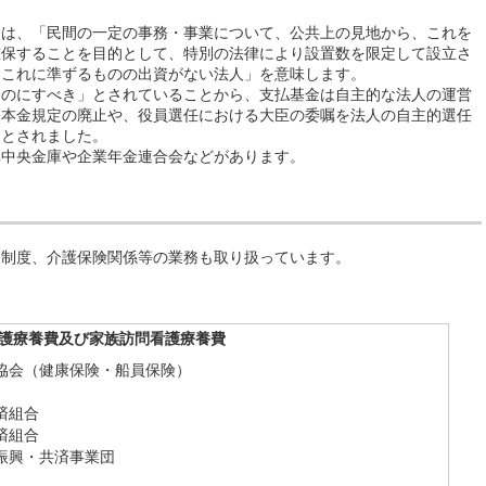
とは、「民間の一定の事務・事業について、公共上の見地から、これを
確保することを目的として、特別の法律により設置数を限定して設立さ
はこれに準ずるものの出資がない法人」を意味します。
ものにすべき」とされていることから、支払基金は自主的な法人の運営
基本金規定の廃止や、役員選任における大臣の委嘱を法人の自主的選任
ととされました。
林中央金庫や企業年金連合会などがあります。
療制度、介護保険関係等の業務も取り扱っています。
護療養費及び家族訪問看護療養費
協会（健康保険・船員保険）
済組合
済組合
振興・共済事業団