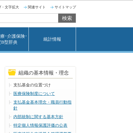
げ・文字拡大
関連サイト
サイトマップ
療･介護保険･
統計情報
定B型肝炎
組織の基本情報・理念
支払基金の位置づけ
医療保険制度について
支払基金基本理念・職員行動指
針
内部統制に関する基本方針
特定個人情報保護評価の公表