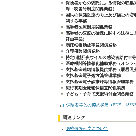
保険者からの委託による情報の収集
障・税番号制度関係業務）
国民の保健医療の向上及び福祉の増
関する事務
高齢者医療制度関係業務
高齢者の医療の確保に関する法律に
経由事業）
病床転換助成事業関係業務
介護保険関係業務
特定B型肝炎ウイルス感染者給付金
医療機関等情報化補助業務（オンラ
支払基金連結情報提供業務（履歴照
支払基金電子処方箋管理業務
支払基金電子診療録等情報管理業務
流行初期医療確保措置関係業務
子ども・子育て支援納付金関係業務
保険者等との契約状況（PDF：183K
関連リンク
医療保険制度について