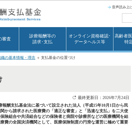
このページの本文へ移動
音声読み上
診療報酬等の
オンライン資格確認･
高齢者医
の審査
請求･支払
データヘルス等
特
組織の基本情報・理念
支払基金の位置づけ
け
最終更新日：2026年7月24日
療報酬支払基金法に基づいて設立された法人（平成15年10月1日から民
機関から請求された医療費の「適正な審査」と「迅速な支払」を二大使
康保険組合や共済組合などの保険者と病院や診療所などの医療機関を結
医療費の全国決済機関として、医療保険制度の円滑な運営に極めて重要