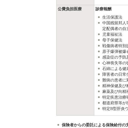
公費負担医療
診療報酬
生活保護法
中国残留邦人
定配偶者の自
児童福祉法
母子保健法
戦傷病者特別
原子爆弾被爆
感染症の予防
心神喪失等の
石綿による健
障害者の日常
難病の患者に
精神保健及び
麻薬及び向精
特定疾患治療
都道府県等が
特定B型肝炎
保険者からの委託による保険給付の