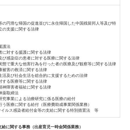
等の円滑な帰国の促進並びに永住帰国した中国残留邦人等及び特
立の支援に関する法律
援護法
者に対する援護に関する法律
及び感染症の患者に対する医療に関する法律
状態で重大な他害行為を行った者の医療及び観察等に関する法律
康被害の救済に関する法律
生活及び社会生活を総合的に支援するための法律
対する医療等に関する法律
精神障害者福祉に関する法律
神薬取締法
研究事業による治療研究に係る医療の給付
行う医療に関する給付（医療費助成事業関係業務）
ウイルス感染者給付金等の支給に関する特別措置法 等
支給に関する事務（出産育児一時金関係業務）