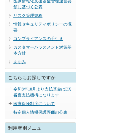
医療情報化支援基金管理運営要
領に基づく公表
リスク管理規程
情報セキュリティポリシーの概
要
コンプライアンスの手引き
カスタマーハラスメント対策基
本方針
あゆみ
こちらもお探しですか
令和8年10月より支払基金はDX
審査支払機構になります
医療保険制度について
特定個人情報保護評価の公表
利用者別メニュー