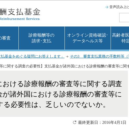
このページの本文へ移動
音声読み上
診療報酬等の
オンライン資格確認･
高齢者医
の審査
請求･支払
データヘルス等
特
支払基金をめぐる疑問にお答えします」
その3 審査支払業務の手数料等（平
査等に関する調査の必要性】支払基金が諸外国における診療報酬の審査等に関
国における診療報酬の審査等に関する調査
金が諸外国における診療報酬の審査等に
する必要性は、乏しいのでないか。
最終更新日：2016年4月1日