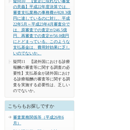
疑問10 【査定に現れない審査
の意義】平成22年度決算では、
審査支払業務の事務費が828.3億
円に達しているのに対し、平成
22年5月～平成23年4月審査分で
は、原審査での査定が246.5億
円、再審査での査定が56.0億円
にとどまっている。このような
支払基金は、費用対効果に乏し
いのでないか。
疑問11 【諸外国における診療
報酬の審査等に関する調査の必
要性】支払基金が諸外国におけ
る診療報酬の審査等に関する調
査を実施する必要性は、乏しい
のでないか。
こちらもお探しですか
審査業務関係等（平成26年6
月）