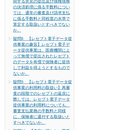
関する意見の提出及び債権債務
の決済処理に係る手数料につい
ては、通常の審査及び請求支払
に係る手数料と同程度の水準で
算定する取扱いとすべきでない
か。
疑問8 【レセプト電子データ提
供事業の趣旨】レセプト電子デ
ータ提供事業は、医療機関によ
って無償で提出されたレセプト
のデータを有償で保険者に提供
して利益を得ようとするもので
ないか。
疑問9 【レセプト電子データ提
供事業の利用料の取扱い】再審
査の段階でのレセプトの返戻に
際しては、レセプト電子データ
提供事業の利用料についても、
審査支払業務の手数料と同様
に、保険者に還付する取扱いと
すべきでないか。