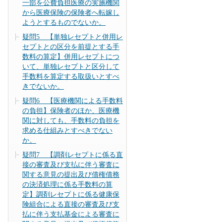
一部を公費負担医療の実施機関
から医療保険の保険者へ転嫁し
ようとするものでないか。
疑問5 【単独レセプトと併用レ
セプトとの区分を前提とする手
数料の算定】併用レセプトにつ
いて、単独レセプトと区分して
手数料を算定する取扱いとすべ
きでないか。
疑問6 【医療機関による手数料
の負担】保険者のほか、医療機
関に対しても、手数料の負担を
求める仕組みとすべきでない
か。
疑問7 【調剤レセプトに係る直
接の審査及び支払に伴う審査に
関する意見の提出及び債権債務
の決済処理に係る手数料の算
定】調剤レセプトに係る健康保
険組合による直接の審査及び支
払に伴う支払基金による審査に