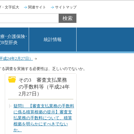
げ・文字拡大
関連サイト
サイトマップ
療･介護保険･
統計情報
定B型肝炎
成24年2月27日）
する調査を実施する必要性は、乏しいのでないか。
その3 審査支払業務
の手数料等（平成24年
2月27日）
疑問1 【審査支払業務の手数料
に係る積算根拠の提示】審査支
払業務の手数料について、積算
根拠を明らかにすべきでない
か。