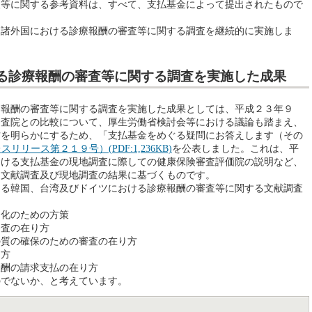
査等に関する参考資料は、すべて、支払基金によって提出されたもので
諸外国における診療報酬の審査等に関する調査を継続的に実施しま
る診療報酬の審査等に関する調査を実施した成果
報酬の審査等に関する調査を実施した成果としては、平成２３年９
審査院との比較について、厚生労働省検討会等における議論も踏まえ、
方を明らかにするため、「支払基金をめぐる疑問にお答えします（その
リース第２１９号）(PDF:1,236KB)
を公表しました。これは、平
おける支払基金の現地調査に際しての健康保険審査評価院の説明など、
る文献調査及び現地調査の結果に基づくものです。
る韓国、台湾及びドイツにおける診療報酬の審査等に関する文献調査
、
る化のための方策
審査の在り方
の質の確保のための審査の在り方
り方
報酬の請求支払の在り方
のでないか、と考えています。