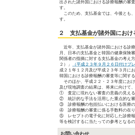
出された諸外国における診療報酬の審
す。
このため、支払基金では、今後とも、
す。
２ 支払基金が諸外国におけ
近年、支払基金が諸外国における診療
月、日本の支払基金と韓国の健康保険
関係者の指摘に対する支払基金の考え
２）」
（平成２３年９月２６日付けプレスリ
成２１年１２月及び平成２３年３月に
韓国における診療報酬の審査等に関す
そのほか、平成２２・２３年度におけ
及び現地調査の結果は、将来に向けて
① 査定に現れない審査の意義の見え
② 統計的な手法を活用した重点的な
③ 診療報酬の包括払いにおける医療
④ 診療報酬の審査に係る手数料の在
⑤ レセプトの電子化に対応した診療
等を検討するに当たっての参考となる
お問い合わせ