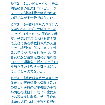
疑問2 【コンピュータシステム
関連経費の縮減】コンピュータ
システム関連経費の縮減のため
の取組みが不十分ではないか。
疑問3 【手数料体系の見直しの
前後でのレセプトの区分ごとの
レセプト1件当たりの手数料の比
較】平成24年度における審査支
払業務に係る手数料体系の見直
しは、調剤分に係るレセプト件
数の増加が見込まれる中で、突
合点検及び縦覧点検の開始を理
由として調剤分に係るレセプト1
件当たりの手数料を引き上げよ
うとするものでないか。
疑問4 【手数料体系の見直しの
前後での医療保険の保険者及び
公費負担医療の実施機関の手数
料負担の比較】平成24年度にお
ける審査支払業務に係る手数料
体系の見直しは、手数料負担の