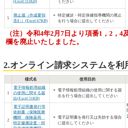
(Excel:111KB)
ください
特定健診・特定保健指導機関の廃止
廃止届（作成要領
5
含む）(Excel:67KB)
を行う場合に提出してください
（注）令和4年2月7日より項番1，2，
欄を廃止いたしました。
2.オンライン請求システムを利
様式名
使用目的
電子情報処理組織
電子情報処理組織の使用に関する届
1
の使用に関する届
出を行う場合に提出してください
出(Excel:51KB)
電子証明書発行等
依頼書（保険医療
電子証明書を発行又は失効する場合
機関 保険薬局
2
に提出してください
特定健康診査・特