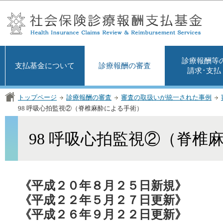
この
診療報酬等
支払基金について
診療報酬の審査
請求･支払
トップページ
診療報酬の審査
審査の取扱いが統一された事例
98 呼吸心拍監視②（脊椎麻酔による手術）
98 呼吸心拍監視②（脊椎
《平成２０年８月２５日新規》
《平成２２年５月２７日更新》
《平成２６年９月２２日更新》