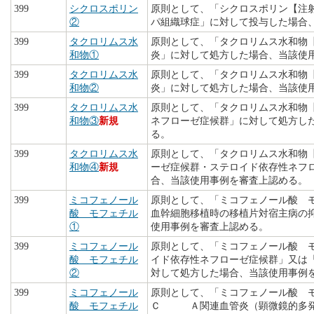
399
シクロスポリン
原則として、「シクロスポリン【注
②
パ組織球症」に対して投与した場合
399
タクロリムス水
原則として、「タクロリムス水和物
和物①
炎」に対して処方した場合、当該使
399
タクロリムス水
原則として、「タクロリムス水和物
和物②
炎」に対して処方した場合、当該使
399
タクロリムス水
原則として、「タクロリムス水和物
和物③
新規
ネフローゼ症候群」に対して処方し
る。
399
タクロリムス水
原則として、「タクロリムス水和物
和物④
新規
ーゼ症候群・ステロイド依存性ネフ
合、当該使用事例を審査上認める。
399
ミコフェノール
原則として、「ミコフェノール酸 
酸 モフェチル
血幹細胞移植時の移植片対宿主病の
①
使用事例を審査上認める。
399
ミコフェノール
原則として、「ミコフェノール酸 
酸 モフェチル
イド依存性ネフローゼ症候群」又は
②
対して処方した場合、当該使用事例
399
ミコフェノール
原則として、「ミコフェノール酸 
酸 モフェチル
Ｃ Ａ関連血管炎（顕微鏡的多発