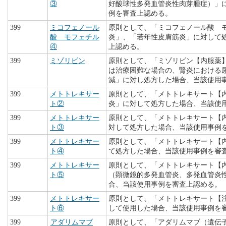
③
好酸球性多発血管炎性肉芽腫症）」
例を審査上認める。
399
ミコフェノール
原則として、「ミコフェノール酸 
酸 モフェチル
炎」、「若年性皮膚筋炎」に対して
④
上認める。
399
ミゾリビン
原則として、「ミゾリビン【内服薬
は治療困難な場合の、腎炎における
減」に対し処方した場合、当該使用
399
メトトレキサー
原則として、「メトトレキサート【
ト②
炎」に対して処方した場合、当該使
399
メトトレキサー
原則として、「メトトレキサート【
ト③
対して処方した場合、当該使用事例
399
メトトレキサー
原則として、「メトトレキサート【
ト④
て処方した場合、当該使用事例を審
399
メトトレキサー
原則として、「メトトレキサート【
ト⑤
（顕微鏡的多発血管炎、多発血管炎
合、当該使用事例を審査上認める。
399
メトトレキサー
原則として、「メトトレキサート【
ト⑥
して使用した場合、当該使用事例を
399
アダリムマブ
原則として、「アダリムマブ（遺伝