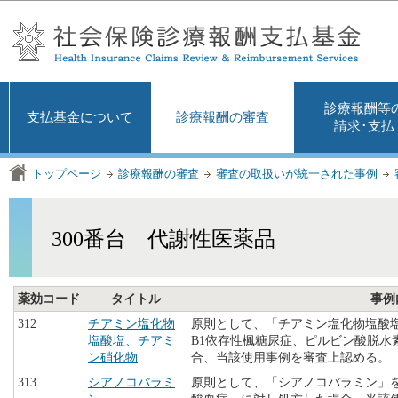
この
診療報酬等
支払基金について
診療報酬の審査
請求･支払
トップページ
診療報酬の審査
審査の取扱いが統一された事例
300番台 代謝性医薬品
薬効コード
タイトル
事例
312
チアミン塩化物
原則として、「チアミン塩化物塩酸
塩酸塩、チアミ
B1依存性楓糖尿症、ピルビン酸脱水
ン硝化物
合、当該使用事例を審査上認める。
313
シアノコバラミ
原則として、「シアノコバラミン」を