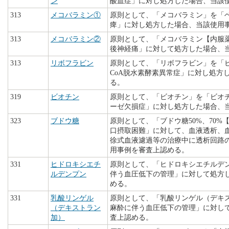
ン
酸血症」に対し処方した場合、当該
313
メコバラミン①
原則として、「メコバラミン」を「
痺」に対し処方した場合、当該使用
313
メコバラミン②
原則として、「メコバラミン【内服
後神経痛」に対して処方した場合、
313
リボフラビン
原則として、「リボフラビン」を「ビ
CoA脱水素酵素異常症」に対し処方
る。
319
ビオチン
原則として、「ビオチン」を「ビオ
ーゼ欠損症」に対し処方した場合、
323
ブドウ糖
原則として、「ブドウ糖50%、70
口摂取困難」に対して、血液透析、
徐式血液濾過等の治療中に透析回路
用事例を審査上認める。
331
ヒドロキシエチ
原則として、「ヒドロキシエチルデ
ルデンプン
伴う血圧低下の管理」に対して処方
める。
331
乳酸リンゲル
原則として、「乳酸リンゲル（デキ
（デキストラン
麻酔に伴う血圧低下の管理」に対し
加）
査上認める。