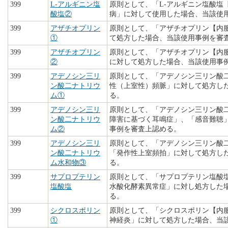
399
L-アルギニン塩
原則として、「L-アルギニン塩酸塩
酸塩②
病」に対して使用した場合、当該使
399
アザチオプリン
原則として、「アザチオプリン【内
①
て処方した場合、当該使用事例を審
399
アザチオプリン
原則として、「アザチオプリン【内
②
に対して処方した場合、当該使用事
399
アデノシン三リ
原則として、「アデノシン三リン酸
ン酸二ナトリウ
性（上室性）頻脈」に対して処方し
ム①
る。
399
アデノシン三リ
原則として、「アデノシン三リン酸
ン酸二ナトリウ
障害に基づく耳鳴症」、「感音難聴
ム②
事例を審査上認める。
399
アデノシン三リ
原則として、「アデノシン三リン酸
ン酸二ナトリウ
「発作性上室頻拍」に対して処方し
ム水和物③
る。
399
サプロプテリン
原則として、「サプロプテリン塩酸塩
塩酸塩
水酸化酵素異常症」に対し処方した
る。
399
シクロスポリン
原則として、「シクロスポリン【内
①
神経炎」に対して処方した場合、当