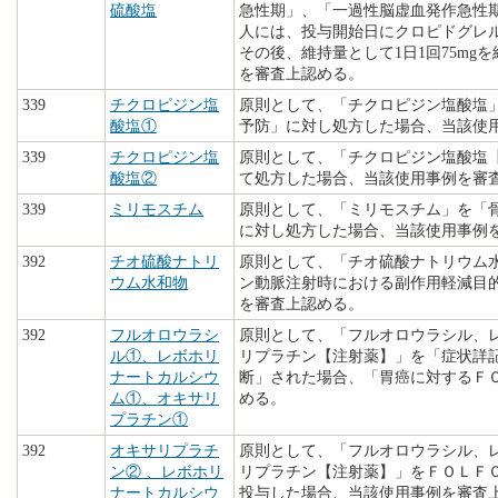
硫酸塩
急性期」、「一過性脳虚血発作急性
人には、投与開始日にクロピドグレルと
その後、維持量として1日1回75mg
を審査上認める。
339
チクロピジン塩
原則として、「チクロピジン塩酸塩
酸塩①
予防」に対し処方した場合、当該使
339
チクロピジン塩
原則として、「チクロピジン塩酸塩
酸塩②
て処方した場合、当該使用事例を審
339
ミリモスチム
原則として、「ミリモスチム」を「
に対し処方した場合、当該使用事例
392
チオ硫酸ナトリ
原則として、「チオ硫酸ナトリウム
ウム水和物
ン動脈注射時における副作用軽減目
を審査上認める。
392
フルオロウラシ
原則として、「フルオロウラシル、
ル①、レボホリ
リプラチン【注射薬】」を「症状詳
ナートカルシウ
断」された場合、「胃癌に対するＦ
ム①、オキサリ
める。
プラチン①
392
オキサリプラチ
原則として、「フルオロウラシル、
ン② 、レボホリ
リプラチン【注射薬】」をＦＯＬＦ
ナートカルシウ
投与した場合、当該使用事例を審査