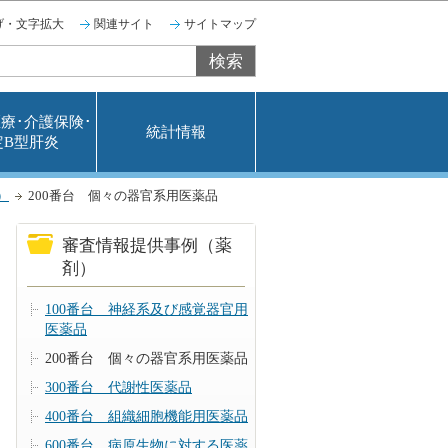
げ・文字拡大
関連サイト
サイトマップ
療･介護保険･
統計情報
定B型肝炎
）
200番台 個々の器官系用医薬品
審査情報提供事例（薬
剤）
100番台 神経系及び感覚器官用
医薬品
200番台 個々の器官系用医薬品
300番台 代謝性医薬品
400番台 組織細胞機能用医薬品
600番台 病原生物に対する医薬