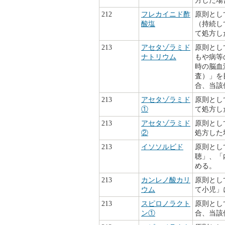
方した場
212
フレカイニド酢
原則とし
酸塩
（持続し
て処方し
213
アセタゾラミド
原則とし
ナトリウム
もや病等
時の脳血
査）」を目
合、当該
213
アセタゾラミド
原則とし
①
て処方し
213
アセタゾラミド
原則とし
②
処方した
213
イソソルビド
原則とし
聴」、「
める。
213
カンレノ酸カリ
原則とし
ウム
て小児」
213
スピロノラクト
原則とし
ン①
合、当該