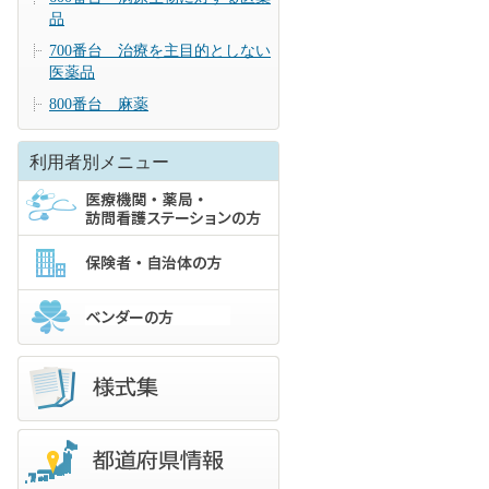
品
700番台 治療を主目的としない
医薬品
800番台 麻薬
利用者別メニュー