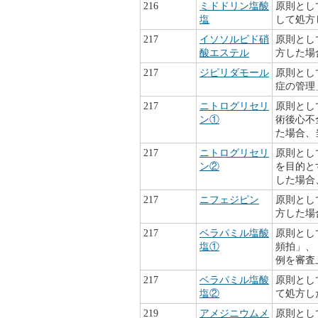
216
ミドドリン塩酸
原則とし
塩
して処方
217
イソソルビド硝
原則とし
酸エステル
方した場
217
ジピリダモール
原則とし
症の管理
217
ニトログリセリ
原則とし
ン①
術後心不
た場合、
217
ニトログリセリ
原則とし
ン②
を目的とす
した場合
217
ニフェジピン
原則とし
方した場
217
ベラパミル塩酸
原則とし
塩①
頻拍」、
例を審査
217
ベラパミル塩酸
原則とし
塩②
て処方し
219
アメジニウムメ
原則とし