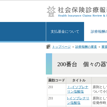
支払基金について
診療報酬
トップページ
診療報酬の審査
審
200番台 個々の
薬効コード
タイトル
211
ｌ-イソプレナ
原則とし
リン塩酸塩
ついて小
211
l-イソプレナリ
原則とし
ン塩酸塩
症発作時