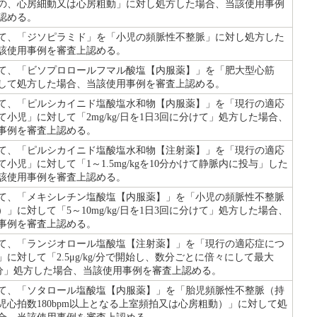
の、心房細動又は心房粗動」に対し処方した場合、当該使用事例
認める。
て、「ジソピラミド」を「小児の頻脈性不整脈」に対し処方した
該使用事例を審査上認める。
て、「ビソプロロールフマル酸塩【内服薬】」を「肥大型心筋
して処方した場合、当該使用事例を審査上認める。
て、「ピルシカイニド塩酸塩水和物【内服薬】」を「現行の適応
て小児」に対して「2mg/kg/日を1日3回に分けて」処方した場合、
事例を審査上認める。
て、「ピルシカイニド塩酸塩水和物【注射薬】」を「現行の適応
小児」に対して「1～1.5mg/kgを10分かけて静脈内に投与」した
該使用事例を審査上認める。
て、「メキシレチン塩酸塩【内服薬】」を「小児の頻脈性不整脈
」に対して「5～10mg/kg/日を1日3回に分けて」処方した場合、
事例を審査上認める。
て、「ランジオロール塩酸塩【注射薬】」を「現行の適応症につ
」に対して「2.5μg/kg/分で開始し、数分ごとに倍々にして最大
/kg/分」処方した場合、当該使用事例を審査上認める。
て、「ソタロール塩酸塩【内服薬】」を「胎児頻脈性不整脈（持
児心拍数180bpm以上となる上室頻拍又は心房粗動）」に対して処