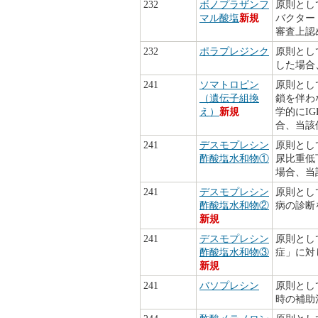
232
ボノプラザンフ
原則とし
マル酸塩
新規
バクター
審査上認
232
ポラプレジンク
原則とし
した場合
241
ソマトロピン
原則とし
（遺伝子組換
鎖を伴わ
え）
新規
学的にI
合、当該
241
デスモプレシン
原則とし
酢酸塩水和物①
尿比重低
場合、当
241
デスモプレシン
原則とし
酢酸塩水和物②
病の診断
新規
241
デスモプレシン
原則とし
酢酸塩水和物③
症」に対
新規
241
バソプレシン
原則とし
時の補助