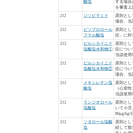
酸塩
する場合
を審査上
212
ジソピラミド
原則とし
場合、当
212
ビソプロロール
原則とし
フマル酸塩
症」に対
212
ピルシカイニド
原則とし
塩酸塩水和物①
症につい
当該使用
212
ピルシカイニド
原則とし
塩酸塩水和物②
症について
場合、当
212
メキシレチン塩
原則とし
酸塩
（心室性）
当該使用
212
ランジオロール
原則とし
塩酸塩
いて小児
80μg
212
ソタロール塩酸
原則とし
塩
続して胎