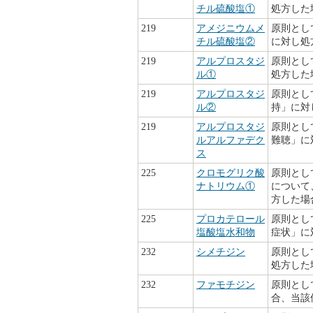
チル硫酸塩①
処方した
219
アメジニウムメ
原則とし
チル硫酸塩②
に対し処
219
アルプロスタジ
原則とし
ル①
処方した
219
アルプロスタジ
原則とし
ル②
持」に対
219
アルプロスタジ
原則とし
ルアルファデク
難聴」に
ス
225
クロモグリク酸
原則とし
ナトリウム①
について
方した場
225
プロカテロール
原則とし
塩酸塩水和物
症状」に
232
シメチジン
原則とし
処方した
232
ファモチジン
原則とし
合、当該