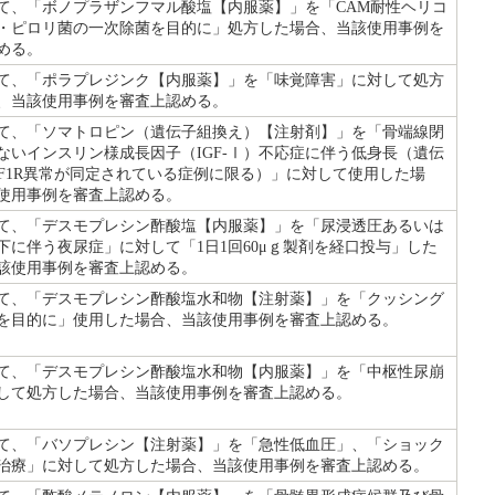
て、「ボノプラザンフマル酸塩【内服薬】」を「CAM耐性ヘリコ
・ピロリ菌の一次除菌を目的に」処方した場合、当該使用事例を
める。
て、「ポラプレジンク【内服薬】」を「味覚障害」に対して処方
、当該使用事例を審査上認める。
て、「ソマトロピン（遺伝子組換え）【注射剤】」を「骨端線閉
ないインスリン様成長因子（IGF-Ⅰ）不応症に伴う低身長（遺伝
GF1R異常が同定されている症例に限る）」に対して使用した場
使用事例を審査上認める。
て、「デスモプレシン酢酸塩【内服薬】」を「尿浸透圧あるいは
下に伴う夜尿症」に対して「1日1回60μｇ製剤を経口投与」した
該使用事例を審査上認める。
て、「デスモプレシン酢酸塩水和物【注射薬】」を「クッシング
を目的に」使用した場合、当該使用事例を審査上認める。
て、「デスモプレシン酢酸塩水和物【内服薬】」を「中枢性尿崩
して処方した場合、当該使用事例を審査上認める。
て、「バソプレシン【注射薬】」を「急性低血圧」、「ショック
治療」に対して処方した場合、当該使用事例を審査上認める。