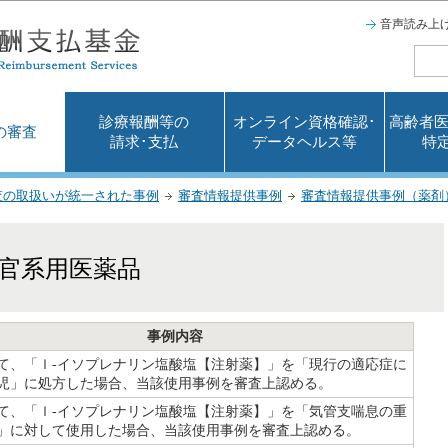
このページの本文へ移動
音声読み上
診療報酬等の
オンライン資格確認･
高齢者医
の審査
請求･支払
データヘルス等
特
査の取扱いが統一された事例
審査情報提供事例
審査情報提供事例（薬剤
器官系用医薬品
事例内容
て、「ｌ-イソプレナリン塩酸塩【注射薬】」を「現行の適応症に
児」に処方した場合、当該使用事例を審査上認める。
て、「ｌ-イソプレナリン塩酸塩【注射薬】」を「気管支喘息の重
」に対して使用した場合、当該使用事例を審査上認める。