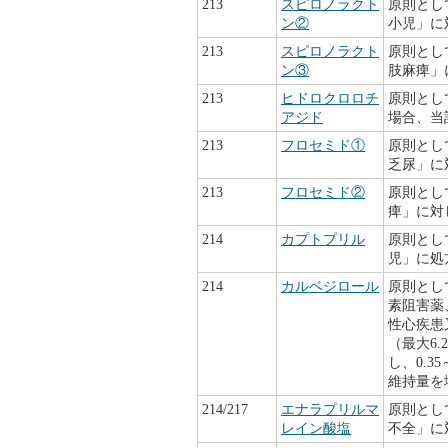
213
スピロノラクト
原則とし
ン②
小児」に
213
スピロノラクト
原則とし
ン③
肢麻痺」
213
ヒドロクロロチ
原則とし
アジド
場合、当
213
フロセミド①
原則とし
乏尿」に
213
フロセミド②
原則とし
痺」に対
214
カプトプリル
原則とし
児」に処
214
カルベジロール
原則とし
素阻害薬
性心疾患
（最大6.
し、0.3
維持量を
214/217
エナラプリルマ
原則とし
レイン酸塩
不全」に