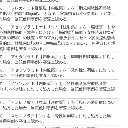
合、当該使用事例を審査上認める。
て、「フレカイニド酢酸塩【内服薬】」を「胎児頻脈性不整脈
て胎児心拍数180bpm以上となる上室頻拍又は心房粗動）」に対し
た場合、当該使用事例を審査上認める。
て、「アセタゾラミドナトリウム【注射薬】」を「脳梗塞、もや
の閉塞性脳血管障害」における「脳循環予備能（安静時及び負荷
流量の増加）の検査（SPECT又は非放射性キセノン脳血流動態検
的に、静脈内に｢500～1,000mg又は15～17mg/kg」を処方した場
使用事例を審査上認める。
て、「アセタゾラミド【内服薬】」を「周期性四肢麻痺」に対し
た場合、当該使用事例を審査上認める。
て、「アセタゾラミド【内服薬】」を「発作性失調症」に対して
場合、当該使用事例を審査上認める。
て、「イソソルビド【内服薬】」を「急性低音障害型感音難
内リンパ水腫」に対して処方した場合、当該使用事例を審査上認
て、「カンレノ酸カリウム【注射薬】」を「現行の適応症につい
に処方した場合、当該使用事例を審査上認める。
て、「スピロノラクトン」を「腎性尿崩症」に対し処方した場
使用事例を審査上認める。