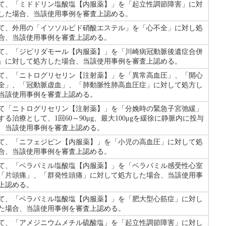
て、「ミドドリン塩酸塩【内服薬】」を「起立性調節障害」に対
した場合、当該使用事例を審査上認める。
て、外用の「イソソルビド硝酸エステル」を「心不全」に対し処
合、当該使用事例を審査上認める。
て、「ジピリダモール【内服薬】」を「川崎病冠動脈後遺症合併
」に対して処方した場合、当該使用事例を審査上認める。
て、「ニトログリセリン【注射薬】」を「異常高血圧」、「開心
全」、「冠動脈虚血」、「肺動脈性肺高血圧症」に対して処方し
当該使用事例を審査上認める。
て「ニトログリセリン【注射薬】」を「分娩時の緊急子宮弛緩」
る治療として、1回60～90μg、最大100μgを緩徐に静脈内に投与
、当該使用事例を審査上認める。
て、「ニフェジピン【内服薬】」を「小児の高血圧」に対して処
合、当該使用事例を審査上認める。
て、「ベラパミル塩酸塩【内服薬】」を「ベラパミル感受性心室
「片頭痛」、「群発性頭痛」に対して処方した場合、当該使用事
上認める。
て、「ベラパミル塩酸塩【内服薬】」を「肥大型心筋症」に対し
た場合、当該使用事例を審査上認める。
て、「アメジニウムメチル硫酸塩」を「起立性調節障害」に対し