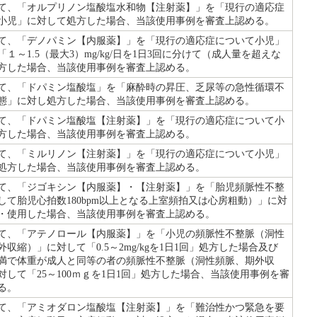
て、「オルプリノン塩酸塩水和物【注射薬】」を「現行の適応症
小児」に対して処方した場合、当該使用事例を審査上認める。
て、「デノパミン【内服薬】」を「現行の適応症について小児」
１～1.5（最大3）mg/kg/日を1日3回に分けて（成人量を超えな
方した場合、当該使用事例を審査上認める。
て、「ドパミン塩酸塩」を「麻酔時の昇圧、乏尿等の急性循環不
態」に対し処方した場合、当該使用事例を審査上認める。
て、「ドパミン塩酸塩【注射薬】」を「現行の適応症について小
方した場合、当該使用事例を審査上認める。
て、「ミルリノン【注射薬】」を「現行の適応症について小児」
処方した場合、当該使用事例を審査上認める。
て、「ジゴキシン【内服薬】・【注射薬】」を「胎児頻脈性不整
して胎児心拍数180bpm以上となる上室頻拍又は心房粗動）」に対
・使用した場合、当該使用事例を審査上認める。
て、「アテノロール【内服薬】」を「小児の頻脈性不整脈（洞性
収縮）」に対して「0.5～2mg/kgを1日1回」処方した場合及び
未満で体重が成人と同等の者の頻脈性不整脈（洞性頻脈、期外収
対して「25～100ｍｇを1日1回」処方した場合、当該使用事例を審
る。
て、「アミオダロン塩酸塩【注射薬】」を「難治性かつ緊急を要