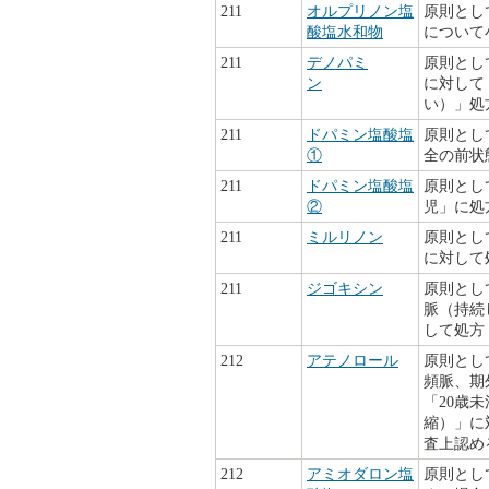
211
オルプリノン塩
原則とし
酸塩水和物
について
211
デノパミ
原則とし
ン
に対して「
い）」処
211
ドパミン塩酸塩
原則とし
①
全の前状
211
ドパミン塩酸塩
原則とし
②
児」に処
211
ミルリノン
原則とし
に対して
211
ジゴキシン
原則とし
脈（持続
して処方
212
アテノロール
原則とし
頻脈、期外
「20歳
縮）」に
査上認め
212
アミオダロン塩
原則とし