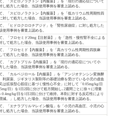
て、「スピロノラクトン【内服薬】」を「現行の適応症について
対し処方した場合、当該使用事例を審査上認める。
て、「スピロノラクトン【内服薬】」を「低カリウム性周期性四
に対して処方した場合、当該使用事例を審査上認める。
て、「ヒドロクロロチアジド」を「腎性尿崩症」に対し処方した
該使用事例を審査上認める。
て、「フロセミド20mg【注射薬】」を「急性・慢性腎不全による
対して処方した場合、当該使用事例を審査上認める。
て、「フロセミド【内服薬】」を「高カリウム性周期性四肢麻
して処方した場合、当該使用事例を審査上認める。
て、「カプトプリル【内服薬】」を「現行の適応症について小
方した場合、当該使用事例を審査上認める。
て、「カルベジロール【内服薬】」を「アンジオテンシン変換酵
、利尿薬、ジギタリス製剤等の基礎治療を受けている小児の虚血
又は拡張型心筋症に基づく慢性心不全」に対して「0.05mg/kg/日
25mg/日）を1日2回に分けて処方開始し､2週間ごとに徐々に増量
5～0.4mg/kg/日を1日2回に分けて維持。本剤に対する反応性により
増減。」し処方した場合、当該使用事例を審査上認める。
て、「エナラプリルマレイン酸塩」を「小児の高血圧、小児の心
対し処方した場合、当該使用事例を審査上認める。