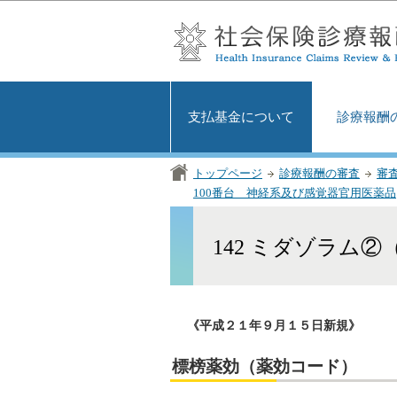
支払基金について
診療報酬
トップページ
診療報酬の審査
審
100番台 神経系及び感覚器官用医薬品
142 ミダゾラム②
《平成２１年９月１５日新規》
標榜薬効（薬効コード）