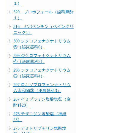
１）
320 プロポフォール（歯科麻酔
１）
316 ガバペンチン（ペインクリ
ニック1）
300 ジクロフェナクナトリウム
⑤（泌尿器科6）
299 ジクロフェナクナトリウム
④（泌尿器科5）
298 ジクロフェナクナトリウム
③（泌尿器科4）
297 ロキソプロフェンナトリウ
ム水和物③（泌尿器科3）
287 イミプラミン塩酸塩②（麻
酔科28）
276 チザニジン塩酸塩（神経
25）
275 アミトリプチリン塩酸塩