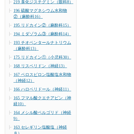
219 臭化ジスチグミン（眼科8）
196 硫酸マグネシウム水和物
②（麻酔科16）
195 リドカイン②（麻酔科15）
194 ミダゾラム③（麻酔科14）
193 チオペンタールナトリウム
（麻酔科13）
175 リドカイン①（小児科30）
168 リスペリドン（神経13）
167 ペロスピロン塩酸塩水和物
（神経12）
166 ハロペリドール（神経11）
165 フマル酸クエチアピン（神
経10）
164 メシル酸ペルゴリド（神経
9）
163 セレギリン塩酸塩（神経
８）