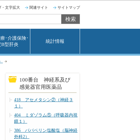
げ・文字拡大
関連サイト
サイトマップ
療･介護保険･
統計情報
定B型肝炎
）
100番台 神経系及び
感覚器官用医薬品
418 アセメタシン②（神経３
１）
404 ミダゾラム⑤（呼吸器内視
鏡１）
386 パパベリン塩酸塩（脳神経
外科2）