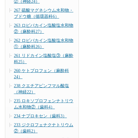
②（神経24）
267 硫酸マグネシウム水和物・
ブドウ糖（循環器科6）
263 ロピバカイン塩酸塩水和物
②（麻酔科27）
262 ロピバカイン塩酸塩水和物
①（麻酔科26）
261 リドカイン塩酸塩③（麻酔
科25）
260 ケトプロフェン（麻酔科
24）
238 クエチアピンフマル酸塩
（神経22）
235 ロキソプロフェンナトリウ
ム水和物②（歯科4）
234 ナプロキセン（歯科3）
233 ジクロフェナクナトリウム
②（歯科2）