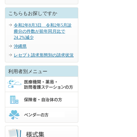
こちらもお探しですか
令和2年8月3日 令和2年5月診
療分の件数が前年同月比で
24.2%減少
沖縄県
レセプト請求形態別の請求状況
利用者別メニュー