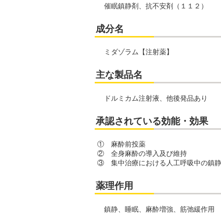
催眠鎮静剤、抗不安剤（１１２）
成分名
ミダゾラム【注射薬】
主な製品名
ドルミカム注射液、他後発品あり
承認されている効能・効果
① 麻酔前投薬
② 全身麻酔の導入及び維持
③ 集中治療における人工呼吸中の鎮
薬理作用
鎮静、睡眠、麻酔増強、筋弛緩作用