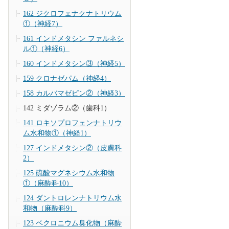
162 ジクロフェナクナトリウム
①（神経7）
161 インドメタシン ファルネシ
ル①（神経6）
160 インドメタシン③（神経5）
159 クロナゼパム（神経4）
158 カルバマゼピン②（神経3）
142 ミダゾラム②（歯科1）
141 ロキソプロフェンナトリウ
ム水和物①（神経1）
127 インドメタシン②（皮膚科
2）
125 硫酸マグネシウム水和物
①（麻酔科10）
124 ダントロレンナトリウム水
和物（麻酔科9）
123 ベクロニウム臭化物（麻酔