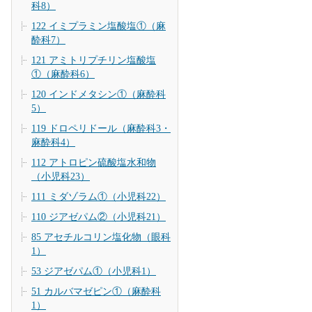
科8）
122 イミプラミン塩酸塩①（麻
酔科7）
121 アミトリプチリン塩酸塩
①（麻酔科6）
120 インドメタシン①（麻酔科
5）
119 ドロペリドール（麻酔科3・
麻酔科4）
112 アトロピン硫酸塩水和物
（小児科23）
111 ミダゾラム①（小児科22）
110 ジアゼパム②（小児科21）
85 アセチルコリン塩化物（眼科
1）
53 ジアゼパム①（小児科1）
51 カルバマゼピン①（麻酔科
1）