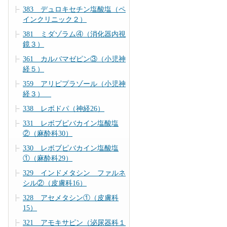
383 デュロキセチン塩酸塩（ペ
インクリニック２）
381 ミダゾラム④（消化器内視
鏡３）
361 カルバマゼピン③（小児神
経５）
359 アリピプラゾール（小児神
経３）
338 レボドパ（神経26）
331 レボブピバカイン塩酸塩
②（麻酔科30）
330 レボブピバカイン塩酸塩
①（麻酔科29）
329 インドメタシン ファルネ
シル②（皮膚科16）
328 アセメタシン①（皮膚科
15）
321 アモキサピン（泌尿器科１