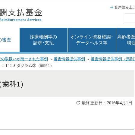
このページの本文へ移動
音声読み上
診療報酬等の
オンライン資格確認･
高齢者医
の審査
請求･支払
データヘルス等
特
査の取扱いが統一された事例
審査情報提供事例
審査情報提供事例（薬剤
142 ミダゾラム②（歯科1）
（歯科1）
最終更新日：2016年4月1日