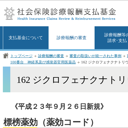
この
診療報酬等
支払基金について
診療報酬の審査
請求･支払
トップページ
診療報酬の審査
審査の取扱いが統一された事例
100番台 神経系及び感覚器官用医薬品
162 ジクロフェナクナトリ
162 ジクロフェナクナト
《平成２３年９月２６日新規》
標榜薬効（薬効コード）