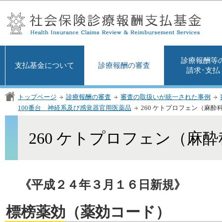
この
診療報酬等
支払基金について
診療報酬の審査
請求･支払
トップページ
診療報酬の審査
審査の取扱いが統一された事例
100番台 神経系及び感覚器官用医薬品
260 ケトプロフェン（麻酔科
260 ケトプロフェン（麻酔
《平成２４年３月１６日新規》
標榜薬効（薬効コード）