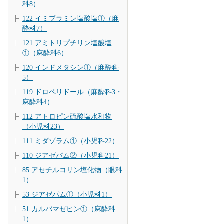
科8）
122 イミプラミン塩酸塩①（麻
酔科7）
121 アミトリプチリン塩酸塩
①（麻酔科6）
120 インドメタシン①（麻酔科
5）
119 ドロペリドール（麻酔科3・
麻酔科4）
112 アトロピン硫酸塩水和物
（小児科23）
111 ミダゾラム①（小児科22）
110 ジアゼパム②（小児科21）
85 アセチルコリン塩化物（眼科
1）
53 ジアゼパム①（小児科1）
51 カルバマゼピン①（麻酔科
1）