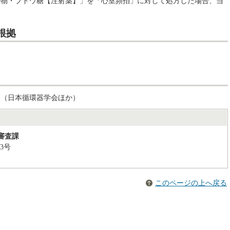
物・ブドウ糖【注射薬】」を「心室頻拍」に対して処方した場合、当
根拠
（日本循環器学会ほか）
審査課
3号
このページの上へ戻る