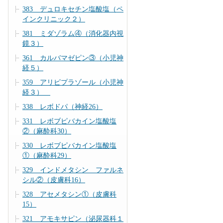
383 デュロキセチン塩酸塩（ペ
インクリニック２）
381 ミダゾラム④（消化器内視
鏡３）
361 カルバマゼピン③（小児神
経５）
359 アリピプラゾール（小児神
経３）
338 レボドパ（神経26）
331 レボブピバカイン塩酸塩
②（麻酔科30）
330 レボブピバカイン塩酸塩
①（麻酔科29）
329 インドメタシン ファルネ
シル②（皮膚科16）
328 アセメタシン①（皮膚科
15）
321 アモキサピン（泌尿器科１