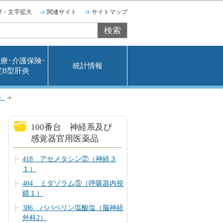
げ・文字拡大
関連サイト
サイトマップ
療･介護保険･
統計情報
定B型肝炎
）
100番台 神経系及び
感覚器官用医薬品
418 アセメタシン②（神経３
１）
404 ミダゾラム⑤（呼吸器内視
鏡１）
386 パパベリン塩酸塩（脳神経
外科2）