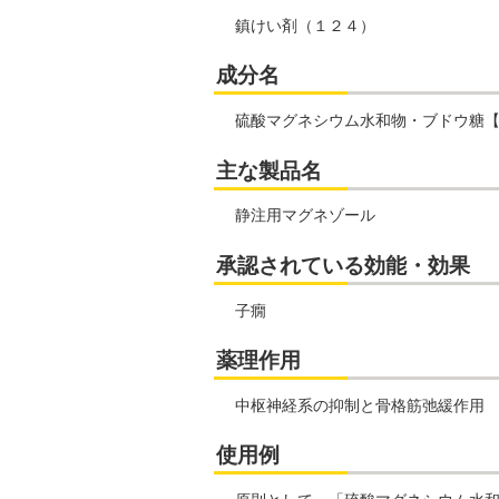
鎮けい剤（１２４）
成分名
硫酸マグネシウム水和物・ブドウ糖【
主な製品名
静注用マグネゾール
承認されている効能・効果
子癇
薬理作用
中枢神経系の抑制と骨格筋弛緩作用
使用例