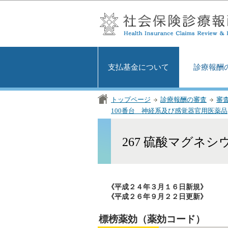
支払基金について
診療報酬
トップページ
診療報酬の審査
審
100番台 神経系及び感覚器官用医薬品
267 硫酸マグネ
《平成２４年３月１６日新規》
《平成２６年９月２２日更新》
標榜薬効（薬効コード）