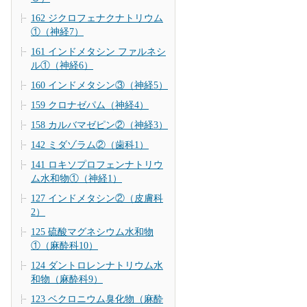
162 ジクロフェナクナトリウム
①（神経7）
161 インドメタシン ファルネシ
ル①（神経6）
160 インドメタシン③（神経5）
159 クロナゼパム（神経4）
158 カルバマゼピン②（神経3）
142 ミダゾラム②（歯科1）
141 ロキソプロフェンナトリウ
ム水和物①（神経1）
127 インドメタシン②（皮膚科
2）
125 硫酸マグネシウム水和物
①（麻酔科10）
124 ダントロレンナトリウム水
和物（麻酔科9）
123 ベクロニウム臭化物（麻酔