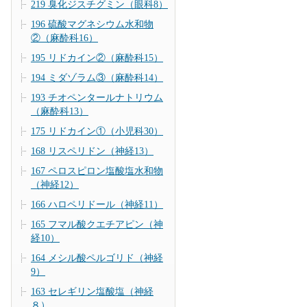
219 臭化ジスチグミン（眼科8）
196 硫酸マグネシウム水和物
②（麻酔科16）
195 リドカイン②（麻酔科15）
194 ミダゾラム③（麻酔科14）
193 チオペンタールナトリウム
（麻酔科13）
175 リドカイン①（小児科30）
168 リスペリドン（神経13）
167 ペロスピロン塩酸塩水和物
（神経12）
166 ハロペリドール（神経11）
165 フマル酸クエチアピン（神
経10）
164 メシル酸ペルゴリド（神経
9）
163 セレギリン塩酸塩（神経
８）