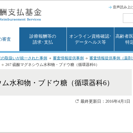
このページの本文へ移動
音声読み上
診療報酬等の
オンライン資格確認･
高齢者医
の審査
請求･支払
データヘルス等
特
査の取扱いが統一された事例
審査情報提供事例
審査情報提供事例（薬剤
267 硫酸マグネシウム水和物・ブドウ糖（循環器科6）
シウム水和物・ブドウ糖（循環器科6）
最終更新日：2016年4月1日