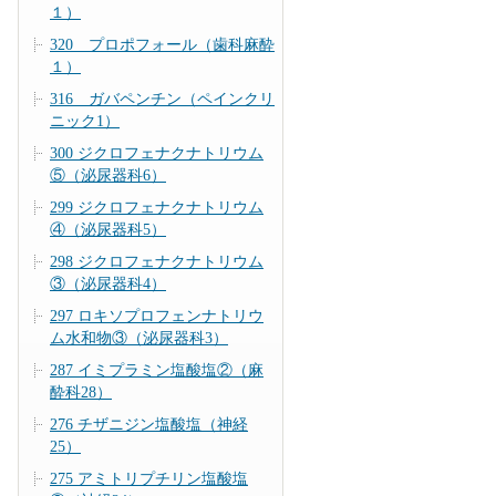
１）
320 プロポフォール（歯科麻酔
１）
316 ガバペンチン（ペインクリ
ニック1）
300 ジクロフェナクナトリウム
⑤（泌尿器科6）
299 ジクロフェナクナトリウム
④（泌尿器科5）
298 ジクロフェナクナトリウム
③（泌尿器科4）
297 ロキソプロフェンナトリウ
ム水和物③（泌尿器科3）
287 イミプラミン塩酸塩②（麻
酔科28）
276 チザニジン塩酸塩（神経
25）
275 アミトリプチリン塩酸塩