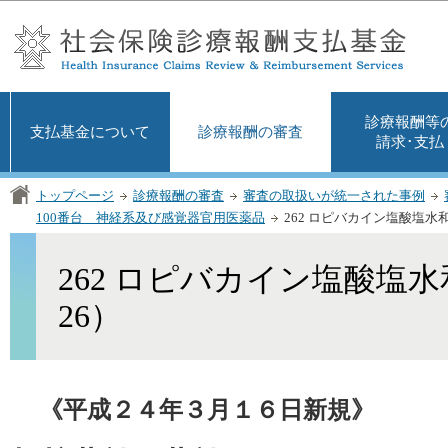
この
診療報酬等
支払基金について
診療報酬の審査
請求･支払
トップページ
診療報酬の審査
審査の取扱いが統一された事例
100番台 神経系及び感覚器官用医薬品
262 ロピバカイン塩酸塩水
262 ロピバカイン塩酸塩
26）
《平成２４年３月１６日新規》