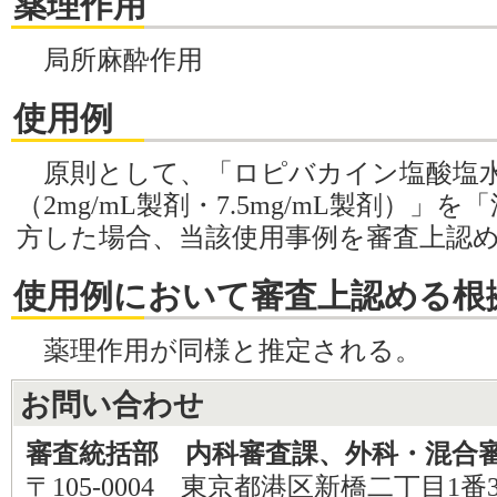
薬理作用
局所麻酔作用
使用例
原則として、「ロピバカイン塩酸塩水
（2mg/mL製剤・7.5mg/mL製剤）
方した場合、当該使用事例を審査上認
使用例において審査上認める根
薬理作用が同様と推定される。
お問い合わせ
審査統括部 内科審査課、外科・混合
〒105-0004 東京都港区新橋二丁目1番