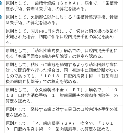
除
原則として、「歯槽骨鋭縁（ＳｃｈＡ）」病名で、「歯槽骨
整形手術、骨瘤除去手術」の算定を認める。
除
原則として、欠損部位以外に対する「歯槽骨整形手術、骨瘤
除去手術」の算定を認める。
原則として、同月内に日を異にして、切開と消炎後の抜歯が
実施された場合、切開に係る口腔内消炎手術の算定を認め
る。
原則として、「萌出性歯肉炎」病名での、口腔内消炎手術に
ある「智歯周囲炎の歯肉弁切除等」の算定を認める。
原則として、粘膜下に歯冠を触知するような萌出困難な歯に
対して開窓術を行った場合は、同一初診中に画像診断がない
ものであっても、「Ｊ０１３ 口腔内消炎手術 １智歯周囲
炎の歯肉弁切除等」での算定を認める。
原則として、「永久歯萌出不全（ＩＰＴ）」病名で、「Ｊ０
１３ 口腔内消炎手術 １ 智歯周囲炎の歯肉弁切除等」の
算定を認める。
原則として、隣接する歯に対する異日の口腔内消炎手術の算
定を認める。
原則として、「Ｐ、歯肉膿瘍（ＧＡ）」病名で、「Ｊ０１
３ 口腔内消炎手術 ２ 歯肉膿瘍等」の算定を認める。