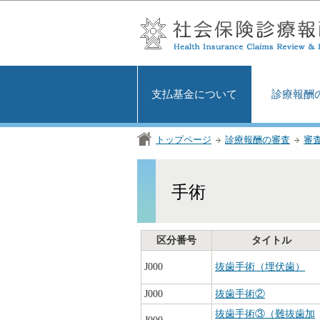
支払基金について
診療報酬
トップページ
診療報酬の審査
審
手術
区分番号
タイトル
J000
抜歯手術（埋伏歯）
J000
抜歯手術②
抜歯手術③（難抜歯加