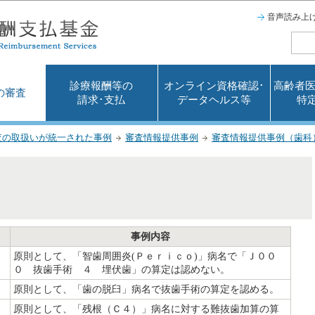
このページの本文へ移動
音声読み上
診療報酬等の
オンライン資格確認･
高齢者医
の審査
請求･支払
データヘルス等
特
査の取扱いが統一された事例
審査情報提供事例
審査情報提供事例（歯科
事例内容
原則として、「智歯周囲炎(Ｐｅｒｉｃｏ)」病名で「Ｊ００
０ 抜歯手術 ４ 埋伏歯」の算定は認めない。
原則として、「歯の脱臼」病名で抜歯手術の算定を認める。
原則として、「残根（Ｃ４）」病名に対する難抜歯加算の算