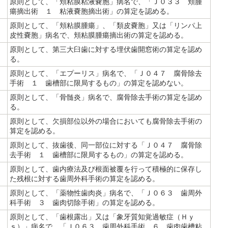
原則として、「頬粘膜粘液嚢胞」病名で、「Ｊ０３３ 頬腫
瘍摘出術 １ 粘液嚢胞摘出術」の算定を認める。
原則として、「頬粘膜腫瘍」、「類皮嚢胞」又は「リンパ上
皮性嚢胞」病名で、頬粘膜腫瘍摘出術の算定を認める。
原則として、第三大臼歯に対する埋伏歯開窓術の算定を認め
る。
原則として、「エプーリス」病名で、「Ｊ０４７ 腐骨除去
手術 １ 歯槽部に限局するもの」の算定を認めない。
原則として、「骨髄炎」病名で、腐骨除去手術の算定を認め
る。
原則として、欠損部位以外の場合においても腐骨除去手術の
算定を認める。
原則として、抜歯後、同一部位に対する「Ｊ０４７ 腐骨除
去手術 １ 歯槽部に限局するもの」の算定を認める。
原則として、歯内療法及び根面被覆を行って積極的に保存し
た残根に対する歯周外科手術の算定を認める。
原則として、「薬物性歯肉炎」病名で、「Ｊ０６３ 歯周外
科手術 ３ 歯肉切除手術」の算定を認める。
原則として、「歯根露出」又は「象牙質知覚過敏症（Ｈｙ
ｓ）」病名で、「Ｊ０６３ 歯周外科手術 ６ 歯肉歯槽粘