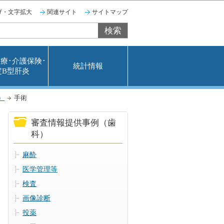
げ・文字拡大
関連サイト
サイトマップ
療･介護保険･
統計情報
定B型肝炎
）
手術
審査情報提供事例（歯
科）
麻酔
医学管理等
検査
画像診断
投薬