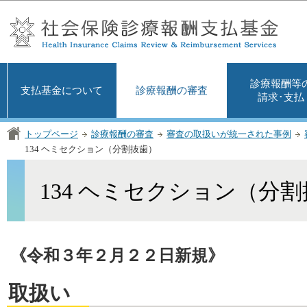
この
診療報酬等
支払基金について
診療報酬の審査
請求･支払
トップページ
診療報酬の審査
審査の取扱いが統一された事例
134 ヘミセクション（分割抜歯）
134 ヘミセクション（分
《令和３年２月２２日新規》
取扱い