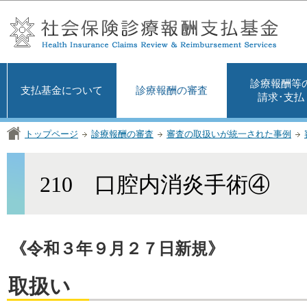
この
診療報酬等
支払基金について
診療報酬の審査
請求･支払
トップページ
診療報酬の審査
審査の取扱いが統一された事例
210 口腔内消炎手術④
《令和３年９月２７日新規》
取扱い