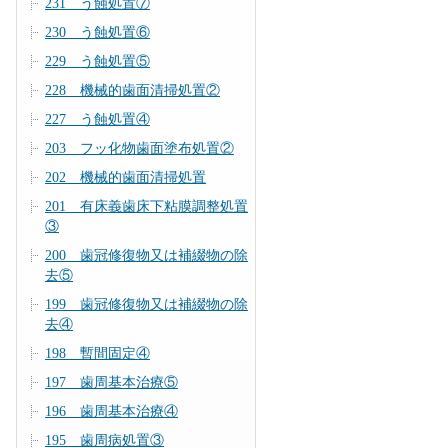
231 う蝕処置⑦
230 う蝕処置⑥
229 う蝕処置⑤
228 機械的歯面清掃処置②
227 う蝕処置④
203 フッ化物歯面塗布処置②
202 機械的歯面清掃処置
201 有床義歯床下粘膜調整処置
③
200 歯冠修復物又は補綴物の除
去⑤
199 歯冠修復物又は補綴物の除
去④
198 暫間固定④
197 歯周基本治療⑤
196 歯周基本治療④
195 歯周病処置③