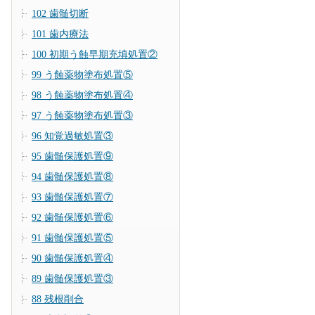
102 歯髄切断
101 歯内療法
100 初期う蝕早期充填処置②
99 う蝕薬物塗布処置⑤
98 う蝕薬物塗布処置④
97 う蝕薬物塗布処置③
96 知覚過敏処置③
95 歯髄保護処置⑨
94 歯髄保護処置⑧
93 歯髄保護処置⑦
92 歯髄保護処置⑥
91 歯髄保護処置⑤
90 歯髄保護処置④
89 歯髄保護処置③
88 残根削合