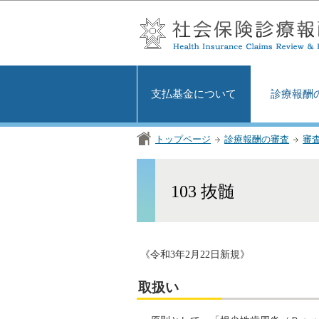
支払基金について
診療報酬
トップページ
診療報酬の審査
審
103 抜髄
《令和3年2月22日新規》
取扱い