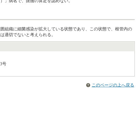
）」病名で、抜髄の算定を認めない。
囲組織に細菌感染が拡大している状態であり、この状態で、根管内の
とは適切でないと考えられる。
3号
このページの上へ戻る