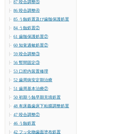
87 咬合調整⑤
86 咬合調整④
85 う蝕処置及び歯髄保護処置
84 う蝕処置②
61 歯髄保護処置②
60 知覚過敏処置②
59 咬合調整③
56 暫間固定③
53 口腔内装置修理
52 歯周病安定期治療
51 歯周基本治療②
50 初期う蝕早期充填処置
48 有床義歯床下粘膜調整処置
47 咬合調整②
46 う蝕処置
42 フッ化物歯面塗布処置