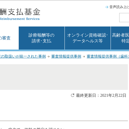
このページの本文へ移動
音声読み上
診療報酬等の
オンライン資格確認･
高齢者医
の審査
請求･支払
データヘルス等
特
査の取扱いが統一された事例
審査情報提供事例
審査情報提供事例（歯科
最終更新日：2021年2月22日