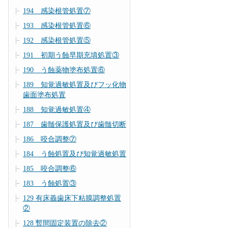
194 感染根管処置⑦
193 感染根管処置⑥
192 感染根管処置⑤
191 初期う蝕早期充填処置③
190 う蝕薬物塗布処置⑥
189 知覚過敏処置及びフッ化物
歯面塗布処置
188 知覚過敏処置④
187 歯髄保護処置及び歯髄切断
186 咬合調整⑦
184 う蝕処置及び知覚過敏処置
185 咬合調整⑥
183 う蝕処置③
129 有床義歯床下粘膜調整処置
②
128 暫間固定装置の除去②