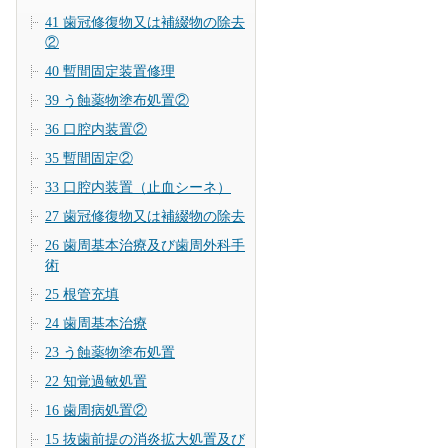
41 歯冠修復物又は補綴物の除去
②
40 暫間固定装置修理
39 う蝕薬物塗布処置②
36 口腔内装置②
35 暫間固定②
33 口腔内装置（止血シーネ）
27 歯冠修復物又は補綴物の除去
26 歯周基本治療及び歯周外科手
術
25 根管充填
24 歯周基本治療
23 う蝕薬物塗布処置
22 知覚過敏処置
16 歯周病処置②
15 抜歯前提の消炎拡大処置及び