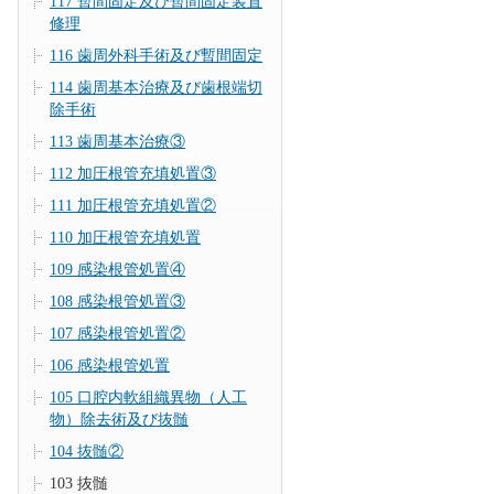
117 暫間固定及び暫間固定装置
修理
116 歯周外科手術及び暫間固定
114 歯周基本治療及び歯根端切
除手術
113 歯周基本治療③
112 加圧根管充填処置③
111 加圧根管充填処置②
110 加圧根管充填処置
109 感染根管処置④
108 感染根管処置③
107 感染根管処置②
106 感染根管処置
105 口腔内軟組織異物（人工
物）除去術及び抜髄
104 抜髄②
103 抜髄